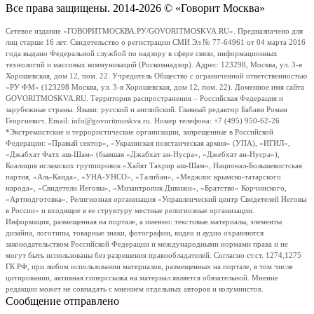
Все права защищены. 2014-2026 © «Говорит Москва»
Сетевое издание «ГОВОРИТМОСКВА.РУ/GOVORITMOSKVA.RU». Предназначено для
лиц старше 16 лет. Свидетельство о регистрации СМИ Эл № 77-64961 от 04 марта 2016
года выдано Федеральной службой по надзору в сфере связи, информационных
технологий и массовых коммуникаций (Роскомнадзор). Адрес: 123298, Москва, ул. 3-я
Хорошевская, дом 12, пом. 22. Учредитель Общество с ограниченной ответственностью
«РУ ФМ» (123298 Москва, ул. 3-я Хорошевская, дом 12, пом. 22). Доменное имя сайта
GOVORITMOSKVA.RU. Территория распространения – Российская Федерация и
зарубежные страны. Языки: русский и английский. Главный редактор Бабаян Роман
Георгиевич. Email: info@govoritmoskva.ru. Номер телефона: +7 (495) 950-62-26
*Экстремистские и террористические организации, запрещенные в Российской
Федерации: «Правый сектор», «Украинская повстанческая армия» (УПА), «ИГИЛ»,
«Джабхат Фатх аш-Шам» (бывшая «Джабхат ан-Нусра», «Джебхат ан-Нусра»),
Коалиция исламских группировок «Хайят Тахрир аш-Шам», Национал-Большевистская
партия, «Аль-Каида», «УНА-УНСО», «Талибан», «Меджлис крымско-татарского
народа», «Свидетели Иеговы», «Мизантропик Дивижн», «Братство» Корчинского,
«Артподготовка», Религиозная организация «Управленческий центр Свидетелей Иеговы
в России» и входящие в ее структуру местные религиозные организации.
Информация, размещенная на портале, а именно: текстовые материалы, элементы
дизайна, логотипы, товарные знаки, фотографии, видео и аудио охраняются
законодательством Российской Федерации и международными нормами права и не
могут быть использованы без разрешения правообладателей. Согласно ст.ст. 1274,1275
ГК РФ, при любом использовании материалов, размещенных на портале, в том числе
цитировании, активная гиперссылка на материал является обязательной. Мнение
редакции может не совпадать с мнением отдельных авторов и колумнистов.
Сообщение отправлено