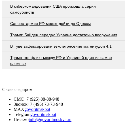
В киберкомандовании США произошла серия
самоубийств
Санчес: армия РФ может дойти до Одессы
Трамп: Байден передал Украине достаточно вооружения
В Туве зафиксировали землетрясение магнитудой 4,1
Трамп: конфликт между РФ и Украиной один из самых
сложных
Связь с эфиром
СМС
+7 (925) 88-88-948
Звонок
+7 (495) 73-73-948
MAX
govoritmskbot
Telegram
govoritmskbot
Письмо
info@govoritmoskva.ru