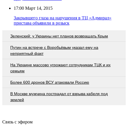
17:00
Март 14, 2015
Закрывшего глаза на нарушения в ТЦ «Адмирал»
пристава объявили в розыск
Зеленский: у Украины нет планов возвращать Крым
Путин на встрече с Воробьёвым указал ему на
неприятный факт
На Украине массово угрожают сотрудникам ТЦК и их
семьям
Более 600 дронов ВСУ атаковали Россию
В Москве мужчина пострадал от взрыва кабеля под
землей
Связь с эфиром