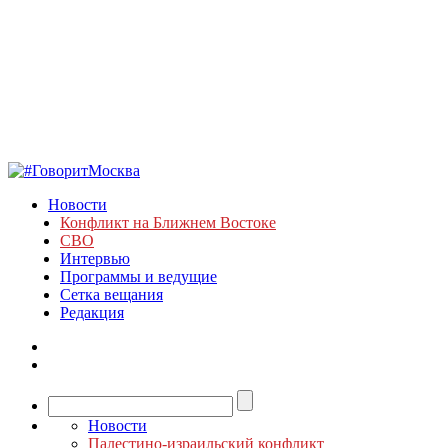
Новости
Конфликт на Ближнем Востоке
СВО
Интервью
Программы и ведущие
Сетка вещания
Редакция
Новости
Палестино-израильский конфликт