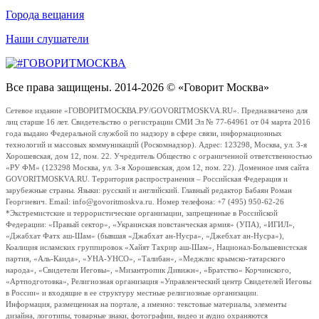
Города вещания
Наши слушатели
Все права защищены. 2014-2026 © «Говорит Москва»
Сетевое издание «ГОВОРИТМОСКВА.РУ/GOVORITMOSKVA.RU». Предназначено для
лиц старше 16 лет. Свидетельство о регистрации СМИ Эл № 77-64961 от 04 марта 2016
года выдано Федеральной службой по надзору в сфере связи, информационных
технологий и массовых коммуникаций (Роскомнадзор). Адрес: 123298, Москва, ул. 3-я
Хорошевская, дом 12, пом. 22. Учредитель Общество с ограниченной ответственностью
«РУ ФМ» (123298 Москва, ул. 3-я Хорошевская, дом 12, пом. 22). Доменное имя сайта
GOVORITMOSKVA.RU. Территория распространения – Российская Федерация и
зарубежные страны. Языки: русский и английский. Главный редактор Бабаян Роман
Георгиевич. Email: info@govoritmoskva.ru. Номер телефона: +7 (495) 950-62-26
*Экстремистские и террористические организации, запрещенные в Российской
Федерации: «Правый сектор», «Украинская повстанческая армия» (УПА), «ИГИЛ»,
«Джабхат Фатх аш-Шам» (бывшая «Джабхат ан-Нусра», «Джебхат ан-Нусра»),
Коалиция исламских группировок «Хайят Тахрир аш-Шам», Национал-Большевистская
партия, «Аль-Каида», «УНА-УНСО», «Талибан», «Меджлис крымско-татарского
народа», «Свидетели Иеговы», «Мизантропик Дивижн», «Братство» Корчинского,
«Артподготовка», Религиозная организация «Управленческий центр Свидетелей Иеговы
в России» и входящие в ее структуру местные религиозные организации.
Информация, размещенная на портале, а именно: текстовые материалы, элементы
дизайна, логотипы, товарные знаки, фотографии, видео и аудио охраняются