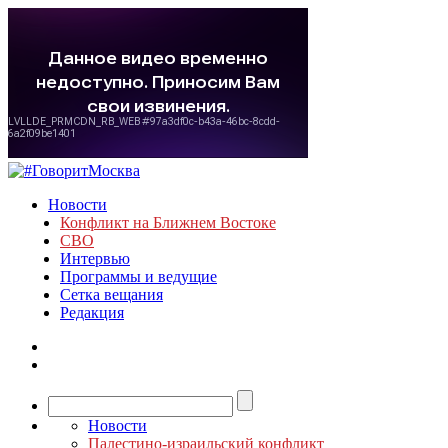
Новости
Конфликт на Ближнем Востоке
СВО
Интервью
Программы и ведущие
Сетка вещания
Редакция
Новости
Палестино-израильский конфликт