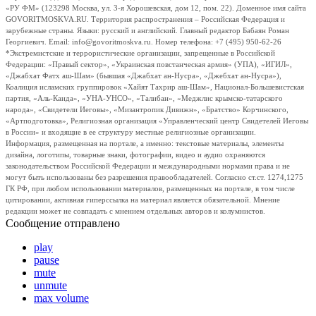
«РУ ФМ» (123298 Москва, ул. 3-я Хорошевская, дом 12, пом. 22). Доменное имя сайта
GOVORITMOSKVA.RU. Территория распространения – Российская Федерация и
зарубежные страны. Языки: русский и английский. Главный редактор Бабаян Роман
Георгиевич. Email: info@govoritmoskva.ru. Номер телефона: +7 (495) 950-62-26
*Экстремистские и террористические организации, запрещенные в Российской
Федерации: «Правый сектор», «Украинская повстанческая армия» (УПА), «ИГИЛ»,
«Джабхат Фатх аш-Шам» (бывшая «Джабхат ан-Нусра», «Джебхат ан-Нусра»),
Коалиция исламских группировок «Хайят Тахрир аш-Шам», Национал-Большевистская
партия, «Аль-Каида», «УНА-УНСО», «Талибан», «Меджлис крымско-татарского
народа», «Свидетели Иеговы», «Мизантропик Дивижн», «Братство» Корчинского,
«Артподготовка», Религиозная организация «Управленческий центр Свидетелей Иеговы
в России» и входящие в ее структуру местные религиозные организации.
Информация, размещенная на портале, а именно: текстовые материалы, элементы
дизайна, логотипы, товарные знаки, фотографии, видео и аудио охраняются
законодательством Российской Федерации и международными нормами права и не
могут быть использованы без разрешения правообладателей. Согласно ст.ст. 1274,1275
ГК РФ, при любом использовании материалов, размещенных на портале, в том числе
цитировании, активная гиперссылка на материал является обязательной. Мнение
редакции может не совпадать с мнением отдельных авторов и колумнистов.
Сообщение отправлено
play
pause
mute
unmute
max volume