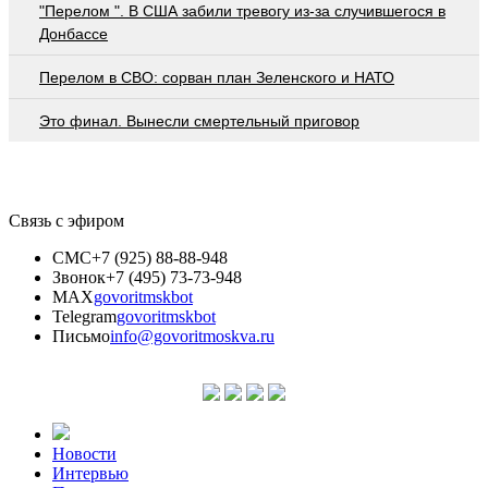
"Перелом ". В США забили тревогу из-за случившегося в
Донбассе
Перелом в СВО: сорван план Зеленского и НАТО
Это финал. Вынесли смертельный приговор
Связь с эфиром
СМС
+7 (925) 88-88-948
Звонок
+7 (495) 73-73-948
MAX
govoritmskbot
Telegram
govoritmskbot
Письмо
info@govoritmoskva.ru
Новости
Интервью