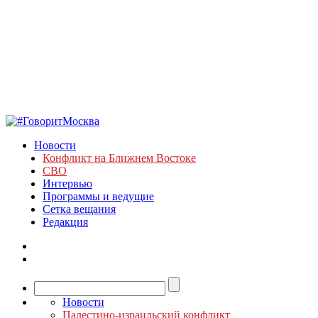
Новости
Конфликт на Ближнем Востоке
СВО
Интервью
Программы и ведущие
Сетка вещания
Редакция
Новости
Палестино-израильский конфликт