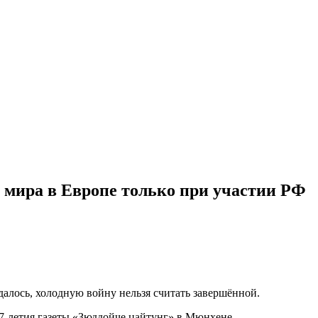
 мира в Европе только при участии РФ
далось, холодную войну нельзя считать завершённой.
7-летия газеты «Зюддойче цайтунг» в Мюнхене.