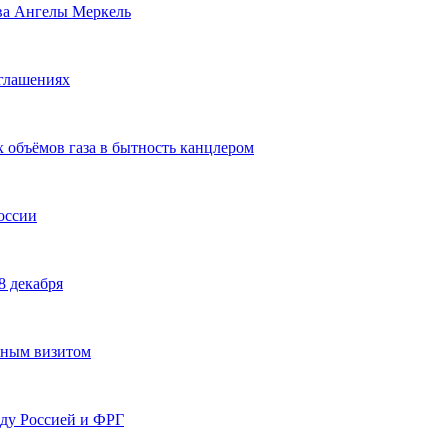
ова Ангелы Меркель
глашениях
 объёмов газа в бытность канцлером
оссии
8 декабря
ьным визитом
ду Россией и ФРГ