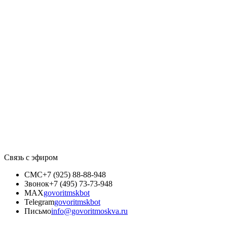
Связь с эфиром
СМС
+7 (925) 88-88-948
Звонок
+7 (495) 73-73-948
MAX
govoritmskbot
Telegram
govoritmskbot
Письмо
info@govoritmoskva.ru