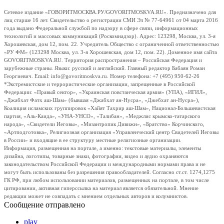
Сетевое издание «ГОВОРИТМОСКВА.РУ/GOVORITMOSKVA.RU». Предназначено для
лиц старше 16 лет. Свидетельство о регистрации СМИ Эл № 77-64961 от 04 марта 2016
года выдано Федеральной службой по надзору в сфере связи, информационных
технологий и массовых коммуникаций (Роскомнадзор). Адрес: 123298, Москва, ул. 3-я
Хорошевская, дом 12, пом. 22. Учредитель Общество с ограниченной ответственностью
«РУ ФМ» (123298 Москва, ул. 3-я Хорошевская, дом 12, пом. 22). Доменное имя сайта
GOVORITMOSKVA.RU. Территория распространения – Российская Федерация и
зарубежные страны. Языки: русский и английский. Главный редактор Бабаян Роман
Георгиевич. Email: info@govoritmoskva.ru. Номер телефона: +7 (495) 950-62-26
*Экстремистские и террористические организации, запрещенные в Российской
Федерации: «Правый сектор», «Украинская повстанческая армия» (УПА), «ИГИЛ»,
«Джабхат Фатх аш-Шам» (бывшая «Джабхат ан-Нусра», «Джебхат ан-Нусра»),
Коалиция исламских группировок «Хайят Тахрир аш-Шам», Национал-Большевистская
партия, «Аль-Каида», «УНА-УНСО», «Талибан», «Меджлис крымско-татарского
народа», «Свидетели Иеговы», «Мизантропик Дивижн», «Братство» Корчинского,
«Артподготовка», Религиозная организация «Управленческий центр Свидетелей Иеговы
в России» и входящие в ее структуру местные религиозные организации.
Информация, размещенная на портале, а именно: текстовые материалы, элементы
дизайна, логотипы, товарные знаки, фотографии, видео и аудио охраняются
законодательством Российской Федерации и международными нормами права и не
могут быть использованы без разрешения правообладателей. Согласно ст.ст. 1274,1275
ГК РФ, при любом использовании материалов, размещенных на портале, в том числе
цитировании, активная гиперссылка на материал является обязательной. Мнение
редакции может не совпадать с мнением отдельных авторов и колумнистов.
Сообщение отправлено
play