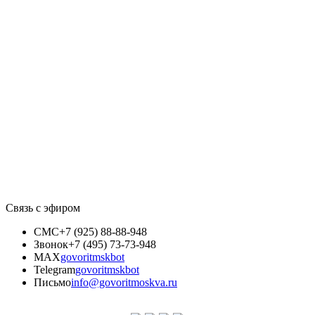
Связь с эфиром
СМС
+7 (925) 88-88-948
Звонок
+7 (495) 73-73-948
MAX
govoritmskbot
Telegram
govoritmskbot
Письмо
info@govoritmoskva.ru