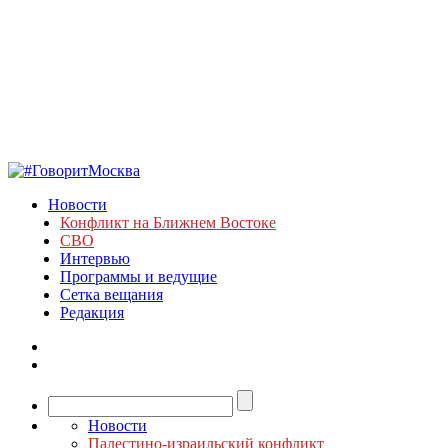
Новости
Конфликт на Ближнем Востоке
СВО
Интервью
Программы и ведущие
Сетка вещания
Редакция
Новости
Палестино-израильский конфликт