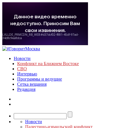
Новости
Конфликт на Ближнем Востоке
СВО
Интервью
Программы и ведущие
Сетка вещания
Редакция
Новости
Палестино-израильский конфликт