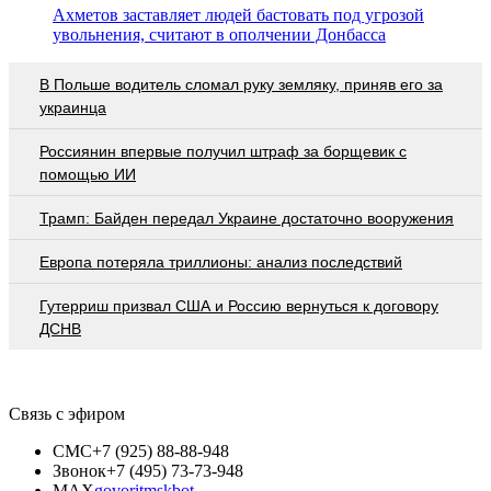
Ахметов заставляет людей бастовать под угрозой
увольнения, считают в ополчении Донбасса
В Польше водитель сломал руку земляку, приняв его за
украинца
Россиянин впервые получил штраф за борщевик с
помощью ИИ
Трамп: Байден передал Украине достаточно вооружения
Европа потеряла триллионы: анализ последствий
Гутерриш призвал США и Россию вернуться к договору
ДСНВ
Связь с эфиром
СМС
+7 (925) 88-88-948
Звонок
+7 (495) 73-73-948
MAX
govoritmskbot