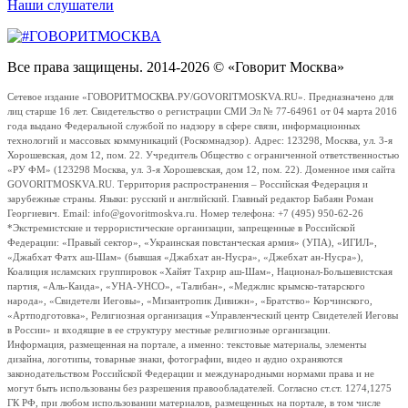
Наши слушатели
Все права защищены. 2014-2026 © «Говорит Москва»
Сетевое издание «ГОВОРИТМОСКВА.РУ/GOVORITMOSKVA.RU». Предназначено для
лиц старше 16 лет. Свидетельство о регистрации СМИ Эл № 77-64961 от 04 марта 2016
года выдано Федеральной службой по надзору в сфере связи, информационных
технологий и массовых коммуникаций (Роскомнадзор). Адрес: 123298, Москва, ул. 3-я
Хорошевская, дом 12, пом. 22. Учредитель Общество с ограниченной ответственностью
«РУ ФМ» (123298 Москва, ул. 3-я Хорошевская, дом 12, пом. 22). Доменное имя сайта
GOVORITMOSKVA.RU. Территория распространения – Российская Федерация и
зарубежные страны. Языки: русский и английский. Главный редактор Бабаян Роман
Георгиевич. Email: info@govoritmoskva.ru. Номер телефона: +7 (495) 950-62-26
*Экстремистские и террористические организации, запрещенные в Российской
Федерации: «Правый сектор», «Украинская повстанческая армия» (УПА), «ИГИЛ»,
«Джабхат Фатх аш-Шам» (бывшая «Джабхат ан-Нусра», «Джебхат ан-Нусра»),
Коалиция исламских группировок «Хайят Тахрир аш-Шам», Национал-Большевистская
партия, «Аль-Каида», «УНА-УНСО», «Талибан», «Меджлис крымско-татарского
народа», «Свидетели Иеговы», «Мизантропик Дивижн», «Братство» Корчинского,
«Артподготовка», Религиозная организация «Управленческий центр Свидетелей Иеговы
в России» и входящие в ее структуру местные религиозные организации.
Информация, размещенная на портале, а именно: текстовые материалы, элементы
дизайна, логотипы, товарные знаки, фотографии, видео и аудио охраняются
законодательством Российской Федерации и международными нормами права и не
могут быть использованы без разрешения правообладателей. Согласно ст.ст. 1274,1275
ГК РФ, при любом использовании материалов, размещенных на портале, в том числе