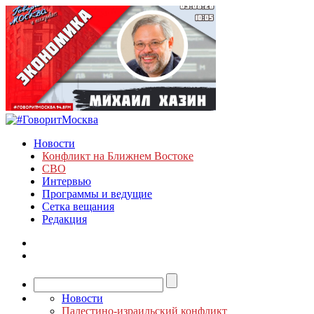
Новости
Конфликт на Ближнем Востоке
СВО
Интервью
Программы и ведущие
Сетка вещания
Редакция
Новости
Палестино-израильский конфликт