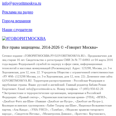
info@govoritmoskva.ru
Реклама на радио
Города вещания
Наши слушатели
Все права защищены. 2014-2026 © «Говорит Москва»
Сетевое издание «ГОВОРИТМОСКВА.РУ/GOVORITMOSKVA.RU». Предназначено для
лиц старше 16 лет. Свидетельство о регистрации СМИ Эл № 77-64961 от 04 марта 2016
года выдано Федеральной службой по надзору в сфере связи, информационных
технологий и массовых коммуникаций (Роскомнадзор). Адрес: 123298, Москва, ул. 3-я
Хорошевская, дом 12, пом. 22. Учредитель Общество с ограниченной ответственностью
«РУ ФМ» (123298 Москва, ул. 3-я Хорошевская, дом 12, пом. 22). Доменное имя сайта
GOVORITMOSKVA.RU. Территория распространения – Российская Федерация и
зарубежные страны. Языки: русский и английский. Главный редактор Бабаян Роман
Георгиевич. Email: info@govoritmoskva.ru. Номер телефона: +7 (495) 950-62-26
*Экстремистские и террористические организации, запрещенные в Российской
Федерации: «Правый сектор», «Украинская повстанческая армия» (УПА), «ИГИЛ»,
«Джабхат Фатх аш-Шам» (бывшая «Джабхат ан-Нусра», «Джебхат ан-Нусра»),
Коалиция исламских группировок «Хайят Тахрир аш-Шам», Национал-Большевистская
партия, «Аль-Каида», «УНА-УНСО», «Талибан», «Меджлис крымско-татарского
народа», «Свидетели Иеговы», «Мизантропик Дивижн», «Братство» Корчинского,