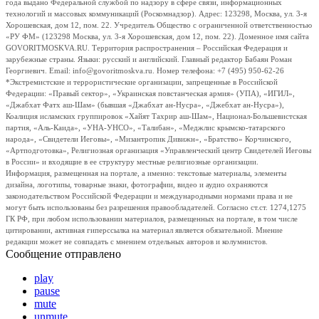
года выдано Федеральной службой по надзору в сфере связи, информационных
технологий и массовых коммуникаций (Роскомнадзор). Адрес: 123298, Москва, ул. 3-я
Хорошевская, дом 12, пом. 22. Учредитель Общество с ограниченной ответственностью
«РУ ФМ» (123298 Москва, ул. 3-я Хорошевская, дом 12, пом. 22). Доменное имя сайта
GOVORITMOSKVA.RU. Территория распространения – Российская Федерация и
зарубежные страны. Языки: русский и английский. Главный редактор Бабаян Роман
Георгиевич. Email: info@govoritmoskva.ru. Номер телефона: +7 (495) 950-62-26
*Экстремистские и террористические организации, запрещенные в Российской
Федерации: «Правый сектор», «Украинская повстанческая армия» (УПА), «ИГИЛ»,
«Джабхат Фатх аш-Шам» (бывшая «Джабхат ан-Нусра», «Джебхат ан-Нусра»),
Коалиция исламских группировок «Хайят Тахрир аш-Шам», Национал-Большевистская
партия, «Аль-Каида», «УНА-УНСО», «Талибан», «Меджлис крымско-татарского
народа», «Свидетели Иеговы», «Мизантропик Дивижн», «Братство» Корчинского,
«Артподготовка», Религиозная организация «Управленческий центр Свидетелей Иеговы
в России» и входящие в ее структуру местные религиозные организации.
Информация, размещенная на портале, а именно: текстовые материалы, элементы
дизайна, логотипы, товарные знаки, фотографии, видео и аудио охраняются
законодательством Российской Федерации и международными нормами права и не
могут быть использованы без разрешения правообладателей. Согласно ст.ст. 1274,1275
ГК РФ, при любом использовании материалов, размещенных на портале, в том числе
цитировании, активная гиперссылка на материал является обязательной. Мнение
редакции может не совпадать с мнением отдельных авторов и колумнистов.
Сообщение отправлено
play
pause
mute
unmute