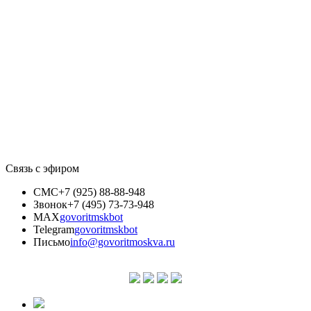
Связь с эфиром
СМС
+7 (925) 88-88-948
Звонок
+7 (495) 73-73-948
MAX
govoritmskbot
Telegram
govoritmskbot
Письмо
info@govoritmoskva.ru