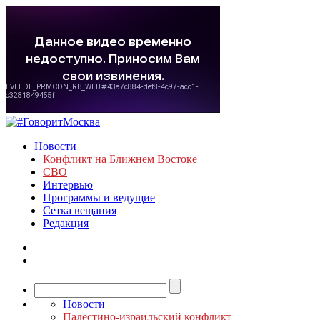
Новости
Конфликт на Ближнем Востоке
СВО
Интервью
Программы и ведущие
Сетка вещания
Редакция
Новости
Палестино-израильский конфликт