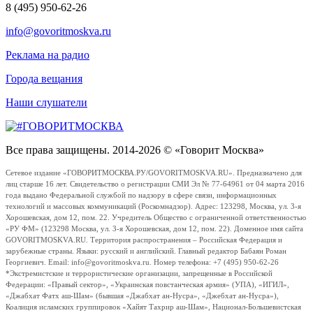
8 (495) 950-62-26
info@govoritmoskva.ru
Реклама на радио
Города вещания
Наши слушатели
Все права защищены. 2014-2026 © «Говорит Москва»
Сетевое издание «ГОВОРИТМОСКВА.РУ/GOVORITMOSKVA.RU». Предназначено для
лиц старше 16 лет. Свидетельство о регистрации СМИ Эл № 77-64961 от 04 марта 2016
года выдано Федеральной службой по надзору в сфере связи, информационных
технологий и массовых коммуникаций (Роскомнадзор). Адрес: 123298, Москва, ул. 3-я
Хорошевская, дом 12, пом. 22. Учредитель Общество с ограниченной ответственностью
«РУ ФМ» (123298 Москва, ул. 3-я Хорошевская, дом 12, пом. 22). Доменное имя сайта
GOVORITMOSKVA.RU. Территория распространения – Российская Федерация и
зарубежные страны. Языки: русский и английский. Главный редактор Бабаян Роман
Георгиевич. Email: info@govoritmoskva.ru. Номер телефона: +7 (495) 950-62-26
*Экстремистские и террористические организации, запрещенные в Российской
Федерации: «Правый сектор», «Украинская повстанческая армия» (УПА), «ИГИЛ»,
«Джабхат Фатх аш-Шам» (бывшая «Джабхат ан-Нусра», «Джебхат ан-Нусра»),
Коалиция исламских группировок «Хайят Тахрир аш-Шам», Национал-Большевистская