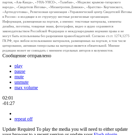
партия, «Аль-Каида», «УНА-УНСО», «Талибан», «Меджлис крымско-татарского
народа», «Свидетели Иеговы», «Мизантропик Дивижн», «Братство» Корчинского,
«Артподготовка», Религиозная организация «Управленческий центр Свидетелей Иеговы
в России» и входящие в ее структуру местные религиозные организации.
Информация, размещенная на портале, а именно: текстовые материалы, элементы
дизайна, логотипы, товарные знаки, фотографии, видео и аудио охраняются
законодательством Российской Федерации и международными нормами права и не
могут быть использованы без разрешения правообладателей. Согласно ст.ст. 1274,1275
ГК РФ, при любом использовании материалов, размещенных на портале, в том числе
цитировании, активная гиперссылка на материал является обязательной. Мнение
редакции может не совпадать с мнением отдельных авторов и колумнистов.
Сообщение отправлено
play
pause
mute
unmute
max volume
02:01
-01:27
repeat off
Update Required
To play the media you will need to either update
your browser to a recent version or update your
Flash plugin
.