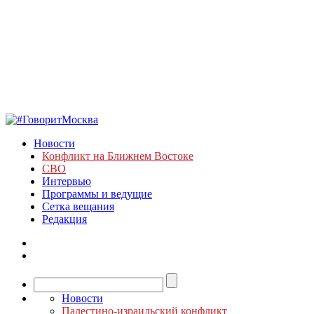
Новости
Конфликт на Ближнем Востоке
СВО
Интервью
Программы и ведущие
Сетка вещания
Редакция
Новости
Палестино-израильский конфликт