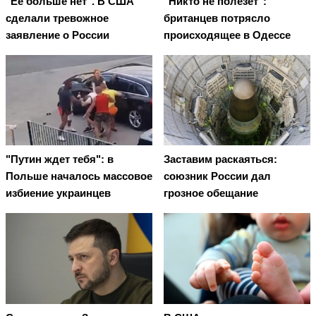
"Ее больше нет". В США
"Никто не полезет":
сделали тревожное
британцев потрясло
заявление о России
происходящее в Одессе
"Путин ждет тебя": в
Заставим раскаяться:
Польше началось массовое
союзник России дал
избиение украинцев
грозное обещание