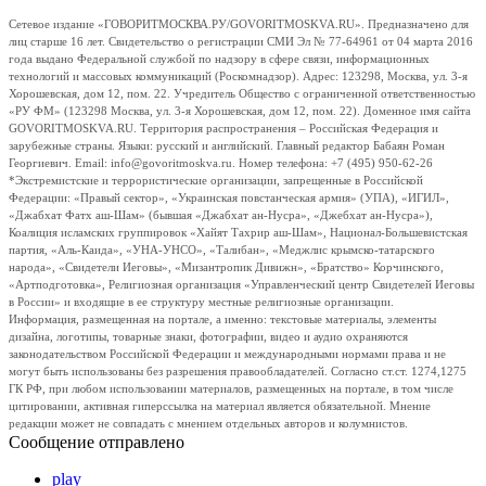
Сетевое издание «ГОВОРИТМОСКВА.РУ/GOVORITMOSKVA.RU». Предназначено для
лиц старше 16 лет. Свидетельство о регистрации СМИ Эл № 77-64961 от 04 марта 2016
года выдано Федеральной службой по надзору в сфере связи, информационных
технологий и массовых коммуникаций (Роскомнадзор). Адрес: 123298, Москва, ул. 3-я
Хорошевская, дом 12, пом. 22. Учредитель Общество с ограниченной ответственностью
«РУ ФМ» (123298 Москва, ул. 3-я Хорошевская, дом 12, пом. 22). Доменное имя сайта
GOVORITMOSKVA.RU. Территория распространения – Российская Федерация и
зарубежные страны. Языки: русский и английский. Главный редактор Бабаян Роман
Георгиевич. Email: info@govoritmoskva.ru. Номер телефона: +7 (495) 950-62-26
*Экстремистские и террористические организации, запрещенные в Российской
Федерации: «Правый сектор», «Украинская повстанческая армия» (УПА), «ИГИЛ»,
«Джабхат Фатх аш-Шам» (бывшая «Джабхат ан-Нусра», «Джебхат ан-Нусра»),
Коалиция исламских группировок «Хайят Тахрир аш-Шам», Национал-Большевистская
партия, «Аль-Каида», «УНА-УНСО», «Талибан», «Меджлис крымско-татарского
народа», «Свидетели Иеговы», «Мизантропик Дивижн», «Братство» Корчинского,
«Артподготовка», Религиозная организация «Управленческий центр Свидетелей Иеговы
в России» и входящие в ее структуру местные религиозные организации.
Информация, размещенная на портале, а именно: текстовые материалы, элементы
дизайна, логотипы, товарные знаки, фотографии, видео и аудио охраняются
законодательством Российской Федерации и международными нормами права и не
могут быть использованы без разрешения правообладателей. Согласно ст.ст. 1274,1275
ГК РФ, при любом использовании материалов, размещенных на портале, в том числе
цитировании, активная гиперссылка на материал является обязательной. Мнение
редакции может не совпадать с мнением отдельных авторов и колумнистов.
Сообщение отправлено
play