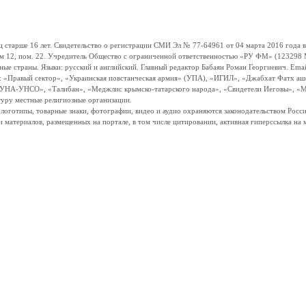
ше 16 лет. Свидетельство о регистрации СМИ Эл № 77-64961 от 04 марта 2016 года вы
ом 12, пом. 22. Учредитель Общество с ограниченной ответственностью «РУ ФМ» (123298 Мо
траны. Языки: русский и английский. Главный редактор Бабаян Роман Георгиевич. Email:
и: «Правый сектор», «Украинская повстанческая армия» (УПА), «ИГИЛ», «Джабхат Фатх а
«УНА-УНСО», «Талибан», «Меджлис крымско-татарского народа», «Свидетели Иеговы», «М
туру местные религиозные организации.
, логотипы, товарные знаки, фотографии, видео и аудио охраняются законодательством Ро
и материалов, размещенных на портале, в том числе цитировании, активная гиперссылка на 