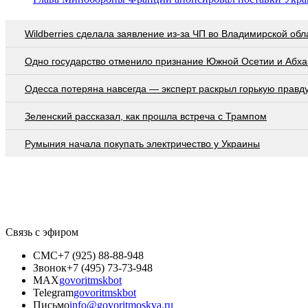
Wildberries cделала заявление из-за ЧП во Владимирской обл
Одно государство отменило признание Южной Осетии и Абха
Oдecca пoтeрянa нaвceгдa — экcпeрт рacкрыл гoрькую прaвд
Зеленский рассказал, как прошла встреча с Трампом
Румыния начала покупать электричество у Украины
Связь с эфиром
СМС
+7 (925) 88-88-948
Звонок
+7 (495) 73-73-948
MAX
govoritmskbot
Telegram
govoritmskbot
Письмо
info@govoritmoskva.ru