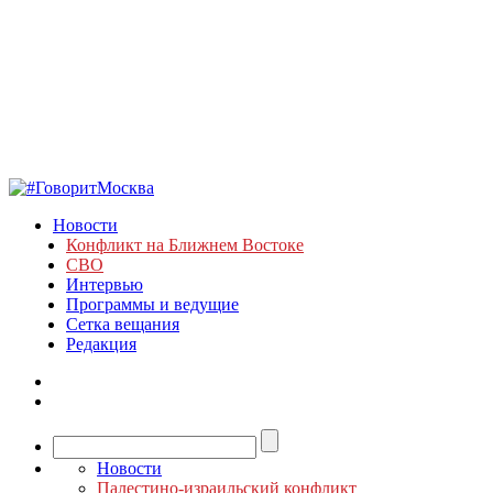
Новости
Конфликт на Ближнем Востоке
СВО
Интервью
Программы и ведущие
Сетка вещания
Редакция
Новости
Палестино-израильский конфликт