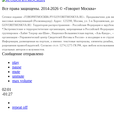
Все права защищены. 2014-2026 © «Говорит Москва»
Сетевое издание «ГОВОРИТМОСКВА.РУ/GOVORITMOSKVA.RU». Предназначено для лиц стар
массовых коммуникаций (Роскомнадзор). Адрес: 123298, Москва, ул. 3-я Хорошевская, д
GOVORITMOSKVA.RU. Территория распространения – Российская Федерация и зарубежные с
*Экстремистские и террористические организации, запрещенные в Российской Федераци
группировок «Хайят Тахрир аш-Шам», Национал-Большевистская партия, «Аль-Каида», 
организация «Управленческий центр Свидетелей Иеговы в России» и входящие в ее струк
Информация, размещенная на портале, а именно: текстовые материалы, элементы дизайна
разрешения правообладателей. Согласно ст.ст. 1274,1275 ГК РФ, при любом использовани
отдельных авторов и колумнистов.
Сообщение отправлено
play
pause
mute
unmute
max volume
02:01
-01:27
repeat off