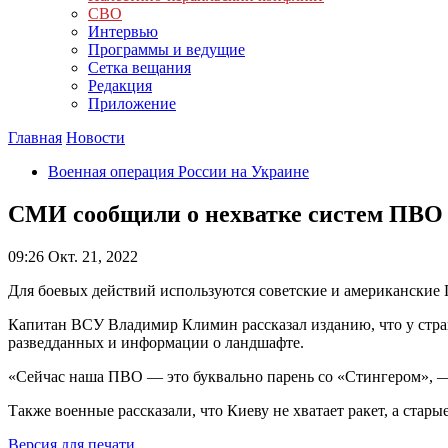
СВО
Интервью
Программы и ведущие
Сетка вещания
Редакция
Приложение
Главная
Новости
Военная операция России на Украине
СМИ сообщили о нехватке систем ПВО
09:26
Окт. 21, 2022
Для боевых действий используются советские и американские 
Капитан ВСУ Владимир Климин рассказал изданию, что у стран
разведданных и информации о ландшафте.
«Сейчас наша ПВО — это буквально парень со «Стингером», —
Также военные рассказали, что Киеву не хватает ракет, а ста
Версия для печати