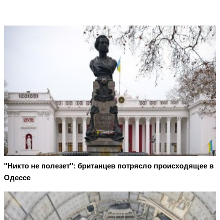
"Никто не полезет": британцев потрясло происходящее в
Одессе