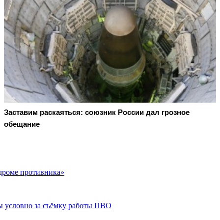
Заставим раскаяться: союзник России дал грозное
обещание
дроме противника»
ы условно за съёмку работы ПВО