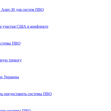
 Aster-30 для систем ПВО
ом участия США в конфликте
системы ПВО
шную тревогу
нах Украины
ль предоставить системы ПВО
аине системы ПВО