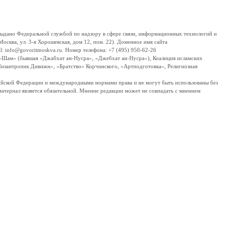
дано Федеральной службой по надзору в сфере связи, информационных технологий и
сква, ул. 3-я Хорошевская, дом 12, пом. 22). Доменное имя сайта
 info@govoritmoskva.ru. Номер телефона: +7 (495) 950-62-26
ш-Шам» (бывшая «Джабхат ан-Нусра», «Джебхат ан-Нусра»), Коалиция исламских
изантропик Дивижн», «Братство» Корчинского, «Артподготовка», Религиозная
ссийской Федерации и международными нормами права и не могут быть использованы без
материал является обязательной. Мнение редакции может не совпадать с мнением