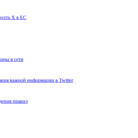
цсеть X в ЕС
аины в сети
ания важной информации в Twitter
юдения правил