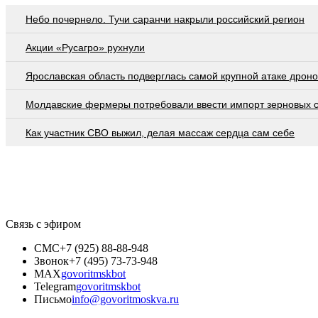
Небо почернело. Тучи саранчи накрыли российский регион
Акции «Русагро» рухнули
Ярославская область подверглась самой крупной атаке дроно
Молдавские фермеры потребовали ввести импорт зерновых 
Как участник СВО выжил, делая массаж сердца сам себе
Связь с эфиром
СМС
+7 (925) 88-88-948
Звонок
+7 (495) 73-73-948
MAX
govoritmskbot
Telegram
govoritmskbot
Письмо
info@govoritmoskva.ru