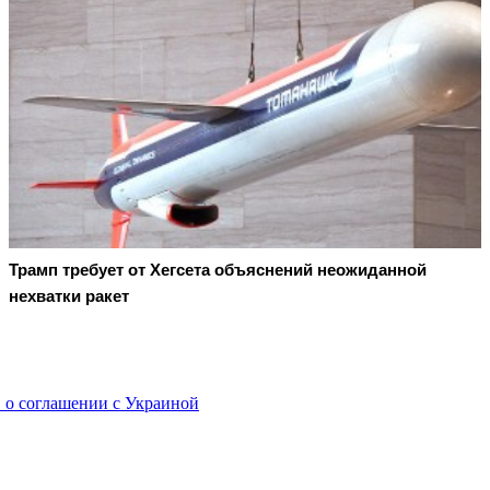
Трамп требует от Хегсета объяснений неожиданной
нехватки ракет
 о соглашении с Украиной