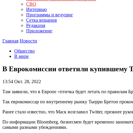
СВО
Интервью
Программы и ведущие
Сетка вещания
Редакция
Приложение
Главная
Новости
Общество
В мире
В Еврокомиссии ответили купившему T
13:54
Окт. 28, 2022
Там заявили, что в Европе «птичка будет летать по правилам Б
Так еврокомиссар по внутреннему рынку Тьерри Бретон проком
Ранее стало известно, что Маск возглавил Twitter, прежнее ру
По информации Bloomberg, бизнесмен будет временно занимать 
самыми разными убеждениями.