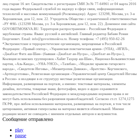
лиц старше 16 лет. Свидетельство о регистрации СМИ Эл № 77-64961 от 04 марта 2016
года выдано Федеральной службой по надзору в сфере связи, информационных
технологий и массовых коммуникаций (Роскомнадзор). Адрес: 123298, Москва, ул. 3-я
Хорошевская, дом 12, пом. 22. Учредитель Общество с ограниченной ответственностью
«РУ ФМ» (123298 Москва, ул. 3-я Хорошевская, дом 12, пом. 22). Доменное имя сайта
GOVORITMOSKVA.RU. Территория распространения – Российская Федерация и
зарубежные страны. Языки: русский и английский. Главный редактор Бабаян Роман
Георгиевич. Email: info@govoritmoskva.ru. Номер телефона: +7 (495) 950-62-26
*Экстремистские и террористические организации, запрещенные в Российской
Федерации: «Правый сектор», «Украинская повстанческая армия» (УПА), «ИГИЛ»,
«Джабхат Фатх аш-Шам» (бывшая «Джабхат ан-Нусра», «Джебхат ан-Нусра»),
Коалиция исламских группировок «Хайят Тахрир аш-Шам», Национал-Большевистская
партия, «Аль-Каида», «УНА-УНСО», «Талибан», «Меджлис крымско-татарского
народа», «Свидетели Иеговы», «Мизантропик Дивижн», «Братство» Корчинского,
«Артподготовка», Религиозная организация «Управленческий центр Свидетелей Иеговы
в России» и входящие в ее структуру местные религиозные организации.
Информация, размещенная на портале, а именно: текстовые материалы, элементы
дизайна, логотипы, товарные знаки, фотографии, видео и аудио охраняются
законодательством Российской Федерации и международными нормами права и не
могут быть использованы без разрешения правообладателей. Согласно ст.ст. 1274,1275
ГК РФ, при любом использовании материалов, размещенных на портале, в том числе
цитировании, активная гиперссылка на материал является обязательной. Мнение
редакции может не совпадать с мнением отдельных авторов и колумнистов.
Сообщение отправлено
play
pause