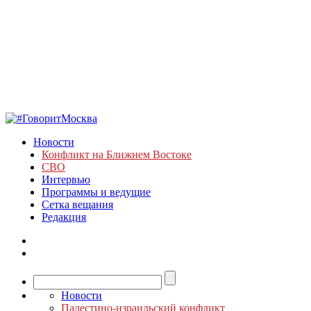
Новости
Конфликт на Ближнем Востоке
СВО
Интервью
Программы и ведущие
Сетка вещания
Редакция
Новости
Палестино-израильский конфликт