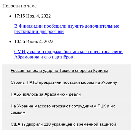
Новости по теме
17:15
Ноя. 4, 2022
В Финляндии пообещали изучить дополнительные
рестрикции для россиян
10:56
Июнь 4, 2022
СМИ узнали о продаже британского оператора связи
Абрамовича и его партнёров
Россия нанесла удар по Токио в споре за Курилы
Страны НАТО прекратили поставки морем на Украину
НАБУ взялось за Арахамию - деали
На Украине массово угрожают сотрудникам ТЦК и их
семьям
США выдворили 110 украинцев с временной защитой