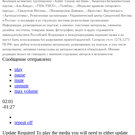
Коалиция исламских группировок «Хайят Тахрир аш-Шам», Национал-Большевистская
партия, «Аль-Каида», «УНА-УНСО», «Талибан», «Меджлис крымско-татарского
народа», «Свидетели Иеговы», «Мизантропик Дивижн», «Братство» Корчинского,
«Артподготовка», Религиозная организация «Управленческий центр Свидетелей Иеговы
в России» и входящие в ее структуру местные религиозные организации.
Информация, размещенная на портале, а именно: текстовые материалы, элементы
дизайна, логотипы, товарные знаки, фотографии, видео и аудио охраняются
законодательством Российской Федерации и международными нормами права и не
могут быть использованы без разрешения правообладателей. Согласно ст.ст. 1274,1275
ГК РФ, при любом использовании материалов, размещенных на портале, в том числе
цитировании, активная гиперссылка на материал является обязательной. Мнение
редакции может не совпадать с мнением отдельных авторов и колумнистов.
Сообщение отправлено
play
pause
mute
unmute
max volume
02:01
-01:27
repeat off
Update Required
To play the media you will need to either update