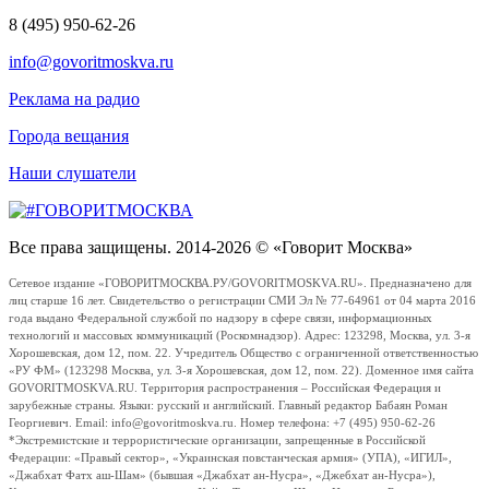
8 (495) 950-62-26
info@govoritmoskva.ru
Реклама на радио
Города вещания
Наши слушатели
Все права защищены. 2014-2026 © «Говорит Москва»
Сетевое издание «ГОВОРИТМОСКВА.РУ/GOVORITMOSKVA.RU». Предназначено для
лиц старше 16 лет. Свидетельство о регистрации СМИ Эл № 77-64961 от 04 марта 2016
года выдано Федеральной службой по надзору в сфере связи, информационных
технологий и массовых коммуникаций (Роскомнадзор). Адрес: 123298, Москва, ул. 3-я
Хорошевская, дом 12, пом. 22. Учредитель Общество с ограниченной ответственностью
«РУ ФМ» (123298 Москва, ул. 3-я Хорошевская, дом 12, пом. 22). Доменное имя сайта
GOVORITMOSKVA.RU. Территория распространения – Российская Федерация и
зарубежные страны. Языки: русский и английский. Главный редактор Бабаян Роман
Георгиевич. Email: info@govoritmoskva.ru. Номер телефона: +7 (495) 950-62-26
*Экстремистские и террористические организации, запрещенные в Российской
Федерации: «Правый сектор», «Украинская повстанческая армия» (УПА), «ИГИЛ»,
«Джабхат Фатх аш-Шам» (бывшая «Джабхат ан-Нусра», «Джебхат ан-Нусра»),