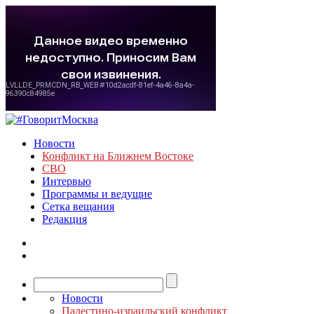
Новости
Конфликт на Ближнем Востоке
СВО
Интервью
Программы и ведущие
Сетка вещания
Редакция
Новости
Палестино-израильский конфликт