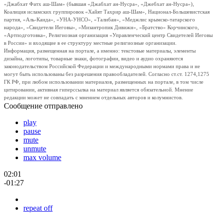
«Джабхат Фатх аш-Шам» (бывшая «Джабхат ан-Нусра», «Джебхат ан-Нусра»),
Коалиция исламских группировок «Хайят Тахрир аш-Шам», Национал-Большевистская
партия, «Аль-Каида», «УНА-УНСО», «Талибан», «Меджлис крымско-татарского
народа», «Свидетели Иеговы», «Мизантропик Дивижн», «Братство» Корчинского,
«Артподготовка», Религиозная организация «Управленческий центр Свидетелей Иеговы
в России» и входящие в ее структуру местные религиозные организации.
Информация, размещенная на портале, а именно: текстовые материалы, элементы
дизайна, логотипы, товарные знаки, фотографии, видео и аудио охраняются
законодательством Российской Федерации и международными нормами права и не
могут быть использованы без разрешения правообладателей. Согласно ст.ст. 1274,1275
ГК РФ, при любом использовании материалов, размещенных на портале, в том числе
цитировании, активная гиперссылка на материал является обязательной. Мнение
редакции может не совпадать с мнением отдельных авторов и колумнистов.
Сообщение отправлено
play
pause
mute
unmute
max volume
02:01
-01:27
repeat off