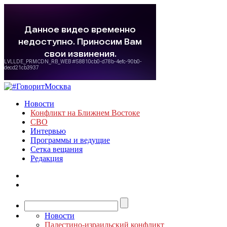
Новости
Конфликт на Ближнем Востоке
СВО
Интервью
Программы и ведущие
Сетка вещания
Редакция
Новости
Палестино-израильский конфликт