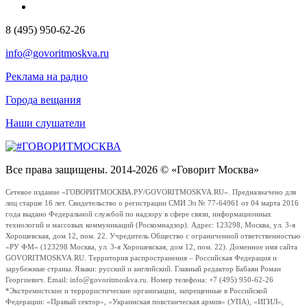
8 (495) 950-62-26
info@govoritmoskva.ru
Реклама на радио
Города вещания
Наши слушатели
Все права защищены. 2014-2026 © «Говорит Москва»
Сетевое издание «ГОВОРИТМОСКВА.РУ/GOVORITMOSKVA.RU». Предназначено для
лиц старше 16 лет. Свидетельство о регистрации СМИ Эл № 77-64961 от 04 марта 2016
года выдано Федеральной службой по надзору в сфере связи, информационных
технологий и массовых коммуникаций (Роскомнадзор). Адрес: 123298, Москва, ул. 3-я
Хорошевская, дом 12, пом. 22. Учредитель Общество с ограниченной ответственностью
«РУ ФМ» (123298 Москва, ул. 3-я Хорошевская, дом 12, пом. 22). Доменное имя сайта
GOVORITMOSKVA.RU. Территория распространения – Российская Федерация и
зарубежные страны. Языки: русский и английский. Главный редактор Бабаян Роман
Георгиевич. Email: info@govoritmoskva.ru. Номер телефона: +7 (495) 950-62-26
*Экстремистские и террористические организации, запрещенные в Российской
Федерации: «Правый сектор», «Украинская повстанческая армия» (УПА), «ИГИЛ»,