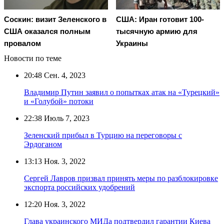
Соскин: визит Зеленского в
США: Иран готовит 100-
США оказался полным
тысячную армию для
провалом
Украины
Новости по теме
20:48
Сен. 4, 2023
Владимир Путин заявил о попытках атак на «Турецкий»
и «Голубой» потоки
22:38
Июль 7, 2023
Зеленский прибыл в Турцию на переговоры с
Эрдоганом
13:13
Ноя. 3, 2022
Сергей Лавров призвал принять меры по разблокировке
экспорта российских удобрений
12:20
Ноя. 3, 2022
Глава украинского МИДа подтвердил гарантии Киева