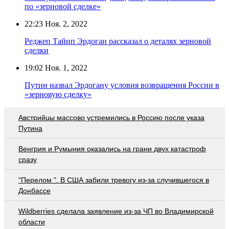
по «зерновой сделке»
22:23
Ноя. 2, 2022
Реджеп Тайип Эрдоган рассказал о деталях зерновой
сделки
19:02
Ноя. 1, 2022
Путин назвал Эрдогану условия возвращения России в
«зерновую сделку»
Австрийцы массово устремились в Россию после указа
Путина
Венгрия и Румыния оказались на грани двух катастроф
сразу
"Перелом ". В США забили тревогу из-за случившегося в
Донбассе
Wildberries cделала заявление из-за ЧП во Владимирской
области