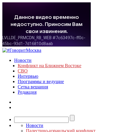
Новости
Конфликт на Ближнем Востоке
СВО
Интервью
Программы и ведущие
Сетка вещания
Редакция
Новости
Палестино-израильский конфликт