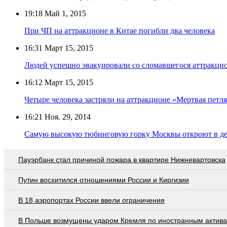
19:18
Май 1, 2015
При ЧП на аттракционе в Китае погибли два человека
16:31
Март 15, 2015
Людей успешно эвакуировали со сломавшегося аттракц
16:12
Март 15, 2015
Четыре человека застряли на аттракционе «Мертвая пет
16:21
Ноя. 29, 2014
Самую высокую тюбинговую горку Москвы откроют в де
Пауэрбанк стал причиной пожара в квартире Нижневартовска
Путин восхитился отношениями России и Киргизии
В 18 аэропортах России ввели ограничения
В Польше возмущены ударом Кремля по иностранным актив