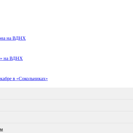
иона на ВДНХ
ля» на ВДНХ
кабре в «Сокольниках»
ам