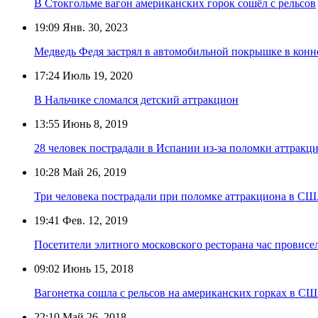
В Стокгольме вагон американских горок сошёл с рельсов
19:09
Янв. 30, 2023
Медведь Федя застрял в автомобильной покрышке в конн
17:24
Июль 19, 2020
В Нальчике сломался детский аттракцион
13:55
Июнь 8, 2019
28 человек пострадали в Испании из-за поломки аттракци
10:28
Май 26, 2019
Три человека пострадали при поломке аттракциона в С
19:41
Фев. 12, 2019
Посетители элитного московского ресторана час провисе
09:02
Июнь 15, 2018
Вагонетка сошла с рельсов на американских горках в С
22:10
Май 26, 2018