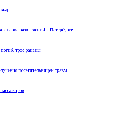
пожар
а в парке развлечений в Петербурге
 погиб, трое ранены
олучения посетительницей травм
6 пассажиров