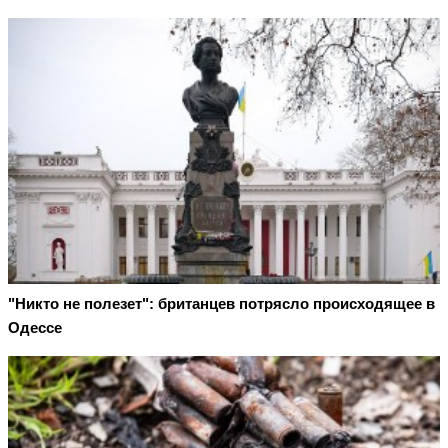
"Никто не полезет": британцев потрясло происходящее в
Одессе