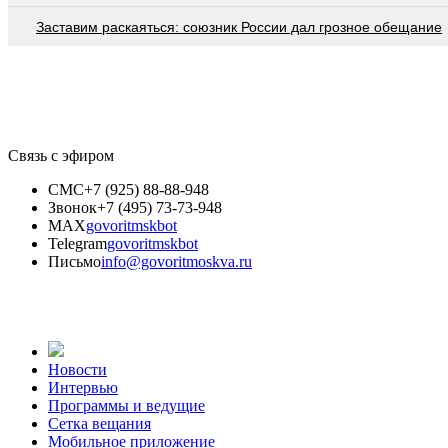
Заставим раскаяться: союзник России дал грозное обещание
Связь с эфиром
СМС
+7 (925) 88-88-948
Звонок
+7 (495) 73-73-948
MAX
govoritmskbot
Telegram
govoritmskbot
Письмо
info@govoritmoskva.ru
Новости
Интервью
Программы и ведущие
Сетка вещания
Мобильное приложение