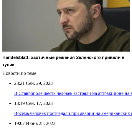
Handelsblatt: хаотичные решения Зеленского привели в
тупик
Новости по теме
23:21
Сен. 29, 2023
В Ставрополе шесть человек застряли на аттракционе на 
13:19
Сен. 17, 2023
Восемь человек пострадали при аварии на американских 
19:07
Июнь 25, 2023