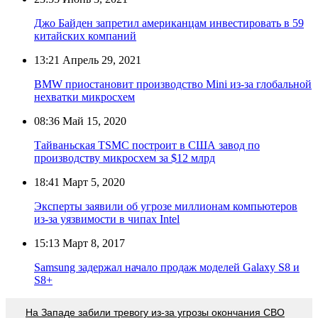
Джо Байден запретил американцам инвестировать в 59
китайских компаний
13:21
Апрель 29, 2021
BMW приостановит производство Mini из-за глобальной
нехватки микросхем
08:36
Май 15, 2020
Тайваньская TSMC построит в США завод по
производству микросхем за $12 млрд
18:41
Март 5, 2020
Эксперты заявили об угрозе миллионам компьютеров
из-за уязвимости в чипах Intel
15:13
Март 8, 2017
Samsung задержал начало продаж моделей Galaxy S8 и
S8+
На Западе забили тревогу из-за угрозы окончания СВО