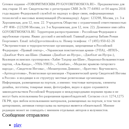
Сетевое издание «ГОВОРИТМОСКВА.РУ/GOVORITMOSKVA.RU». Предназначено для
лиц старше 16 лет. Свидетельство о регистрации СМИ Эл № 77-64961 от 04 марта 2016
года выдано Федеральной службой по надзору в сфере связи, информационных
технологий и массовых коммуникаций (Роскомнадзор). Адрес: 123298, Москва, ул. 3-я
Хорошевская, дом 12, пом. 22. Учредитель Общество с ограниченной ответственностью
«РУ ФМ» (123298 Москва, ул. 3-я Хорошевская, дом 12, пом. 22). Доменное имя сайта
GOVORITMOSKVA.RU. Территория распространения – Российская Федерация и
зарубежные страны. Языки: русский и английский. Главный редактор Бабаян Роман
Георгиевич. Email: info@govoritmoskva.ru. Номер телефона: +7 (495) 950-62-26
*Экстремистские и террористические организации, запрещенные в Российской
Федерации: «Правый сектор», «Украинская повстанческая армия» (УПА), «ИГИЛ»,
«Джабхат Фатх аш-Шам» (бывшая «Джабхат ан-Нусра», «Джебхат ан-Нусра»),
Коалиция исламских группировок «Хайят Тахрир аш-Шам», Национал-Большевистская
партия, «Аль-Каида», «УНА-УНСО», «Талибан», «Меджлис крымско-татарского
народа», «Свидетели Иеговы», «Мизантропик Дивижн», «Братство» Корчинского,
«Артподготовка», Религиозная организация «Управленческий центр Свидетелей Иеговы
в России» и входящие в ее структуру местные религиозные организации.
Информация, размещенная на портале, а именно: текстовые материалы, элементы
дизайна, логотипы, товарные знаки, фотографии, видео и аудио охраняются
законодательством Российской Федерации и международными нормами права и не
могут быть использованы без разрешения правообладателей. Согласно ст.ст. 1274,1275
ГК РФ, при любом использовании материалов, размещенных на портале, в том числе
цитировании, активная гиперссылка на материал является обязательной. Мнение
редакции может не совпадать с мнением отдельных авторов и колумнистов.
Сообщение отправлено
play