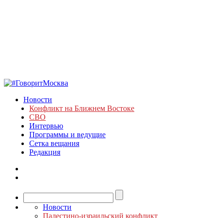
Новости
Конфликт на Ближнем Востоке
СВО
Интервью
Программы и ведущие
Сетка вещания
Редакция
Новости
Палестино-израильский конфликт