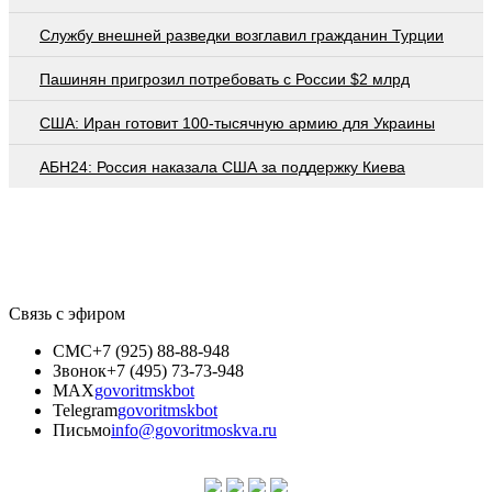
Службу внешней разведки возглавил гражданин Турции
Пашинян пригрозил потребовать c России $2 млрд
США: Иран готовит 100-тысячную армию для Украины
АБН24: Россия наказала США за поддержку Киева
Связь с эфиром
СМС
+7 (925) 88-88-948
Звонок
+7 (495) 73-73-948
MAX
govoritmskbot
Telegram
govoritmskbot
Письмо
info@govoritmoskva.ru