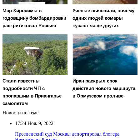
Мэр Хиросимы в
Ученые выяснили, почему
годовщину бомбардировки
одних людей комары
раскритиковал Россию
кусают чаще других
Стали известны
Иран раскрыл срок
подробности ЧП с
действия нового маршрута
пропавшим в Приангарье
в Ормузском проливе
самолетом
Новости по теме
17:24
Ноя. 9, 2022
Пресненский суд Москвы депортировал блогера
Некоглая из России