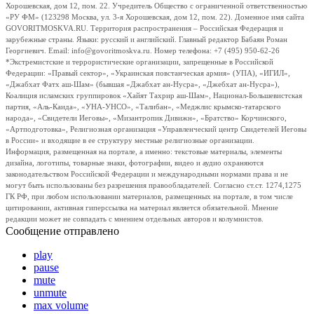
Хорошевская, дом 12, пом. 22. Учредитель Общество с ограниченной ответственностью
«РУ ФМ» (123298 Москва, ул. 3-я Хорошевская, дом 12, пом. 22). Доменное имя сайта
GOVORITMOSKVA.RU. Территория распространения – Российская Федерация и
зарубежные страны. Языки: русский и английский. Главный редактор Бабаян Роман
Георгиевич. Email: info@govoritmoskva.ru. Номер телефона: +7 (495) 950-62-26
*Экстремистские и террористические организации, запрещенные в Российской
Федерации: «Правый сектор», «Украинская повстанческая армия» (УПА), «ИГИЛ»,
«Джабхат Фатх аш-Шам» (бывшая «Джабхат ан-Нусра», «Джебхат ан-Нусра»),
Коалиция исламских группировок «Хайят Тахрир аш-Шам», Национал-Большевистская
партия, «Аль-Каида», «УНА-УНСО», «Талибан», «Меджлис крымско-татарского
народа», «Свидетели Иеговы», «Мизантропик Дивижн», «Братство» Корчинского,
«Артподготовка», Религиозная организация «Управленческий центр Свидетелей Иеговы
в России» и входящие в ее структуру местные религиозные организации.
Информация, размещенная на портале, а именно: текстовые материалы, элементы
дизайна, логотипы, товарные знаки, фотографии, видео и аудио охраняются
законодательством Российской Федерации и международными нормами права и не
могут быть использованы без разрешения правообладателей. Согласно ст.ст. 1274,1275
ГК РФ, при любом использовании материалов, размещенных на портале, в том числе
цитировании, активная гиперссылка на материал является обязательной. Мнение
редакции может не совпадать с мнением отдельных авторов и колумнистов.
Сообщение отправлено
play
pause
mute
unmute
max volume