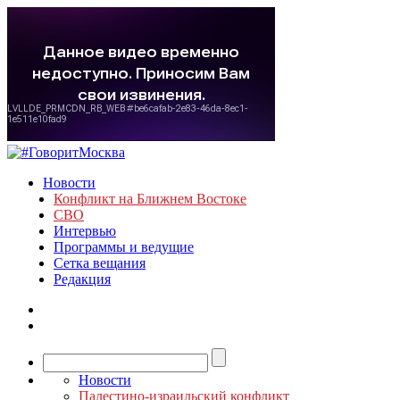
Новости
Конфликт на Ближнем Востоке
СВО
Интервью
Программы и ведущие
Сетка вещания
Редакция
Новости
Палестино-израильский конфликт