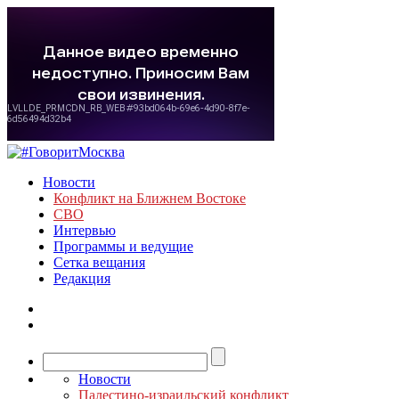
Новости
Конфликт на Ближнем Востоке
СВО
Интервью
Программы и ведущие
Сетка вещания
Редакция
Новости
Палестино-израильский конфликт