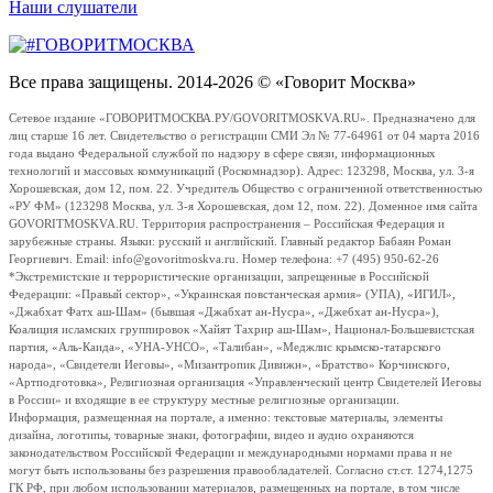
Наши слушатели
Все права защищены. 2014-2026 © «Говорит Москва»
Сетевое издание «ГОВОРИТМОСКВА.РУ/GOVORITMOSKVA.RU». Предназначено для
лиц старше 16 лет. Свидетельство о регистрации СМИ Эл № 77-64961 от 04 марта 2016
года выдано Федеральной службой по надзору в сфере связи, информационных
технологий и массовых коммуникаций (Роскомнадзор). Адрес: 123298, Москва, ул. 3-я
Хорошевская, дом 12, пом. 22. Учредитель Общество с ограниченной ответственностью
«РУ ФМ» (123298 Москва, ул. 3-я Хорошевская, дом 12, пом. 22). Доменное имя сайта
GOVORITMOSKVA.RU. Территория распространения – Российская Федерация и
зарубежные страны. Языки: русский и английский. Главный редактор Бабаян Роман
Георгиевич. Email: info@govoritmoskva.ru. Номер телефона: +7 (495) 950-62-26
*Экстремистские и террористические организации, запрещенные в Российской
Федерации: «Правый сектор», «Украинская повстанческая армия» (УПА), «ИГИЛ»,
«Джабхат Фатх аш-Шам» (бывшая «Джабхат ан-Нусра», «Джебхат ан-Нусра»),
Коалиция исламских группировок «Хайят Тахрир аш-Шам», Национал-Большевистская
партия, «Аль-Каида», «УНА-УНСО», «Талибан», «Меджлис крымско-татарского
народа», «Свидетели Иеговы», «Мизантропик Дивижн», «Братство» Корчинского,
«Артподготовка», Религиозная организация «Управленческий центр Свидетелей Иеговы
в России» и входящие в ее структуру местные религиозные организации.
Информация, размещенная на портале, а именно: текстовые материалы, элементы
дизайна, логотипы, товарные знаки, фотографии, видео и аудио охраняются
законодательством Российской Федерации и международными нормами права и не
могут быть использованы без разрешения правообладателей. Согласно ст.ст. 1274,1275
ГК РФ, при любом использовании материалов, размещенных на портале, в том числе