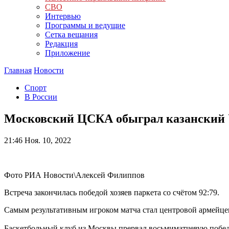
СВО
Интервью
Программы и ведущие
Сетка вещания
Редакция
Приложение
Главная
Новости
Спорт
В России
Московский ЦСКА обыграл казанский
21:46
Ноя. 10, 2022
Фото РИА Новости\Алексей Филиппов
Встреча закончилась победой хозяев паркета со счётом 92:79.
Самым результативным игроком матча стал центровой армейце
Баскетбольный клуб из Москвы прервал восьмиматчевую побе