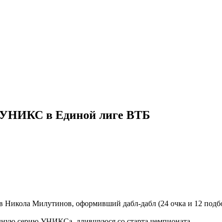
 УНИКС в Единой лиге ВТБ
в Никола Милутинов, оформивший дабл-дабл (24 очка и 12 подб
дную серию УНИКСа, длившуюся со старта чемпионата.