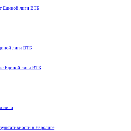
т Единой лиги ВТБ
диной лиги ВТБ
не Единой лиги ВТБ
ролиги
зультативности в Евролиге