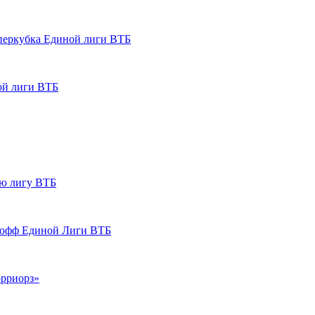
перкубка Единой лиги ВТБ
ой лиги ВТБ
ую лигу ВТБ
-офф Единой Лиги ВТБ
орриорз»