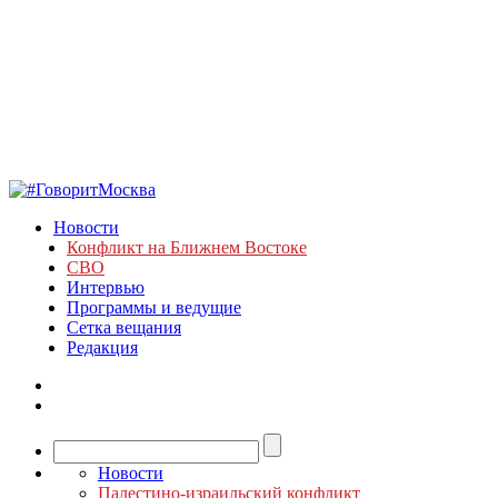
Новости
Конфликт на Ближнем Востоке
СВО
Интервью
Программы и ведущие
Сетка вещания
Редакция
Новости
Палестино-израильский конфликт