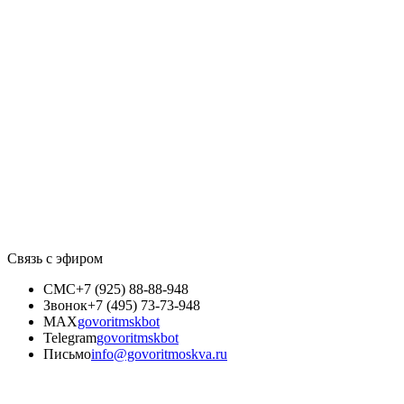
Связь с эфиром
СМС
+7 (925) 88-88-948
Звонок
+7 (495) 73-73-948
MAX
govoritmskbot
Telegram
govoritmskbot
Письмо
info@govoritmoskva.ru