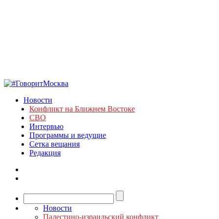
Новости
Конфликт на Ближнем Востоке
СВО
Интервью
Программы и ведущие
Сетка вещания
Редакция
Новости
Палестино-израильский конфликт