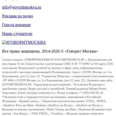
info@govoritmoskva.ru
Реклама на радио
Города вещания
Наши слушатели
Все права защищены. 2014-2026 © «Говорит Москва»
Сетевое издание «ГОВОРИТМОСКВА.РУ/GOVORITMOSKVA.RU». Предназначено для
лиц старше 16 лет. Свидетельство о регистрации СМИ Эл № 77-64961 от 04 марта 2016
года выдано Федеральной службой по надзору в сфере связи, информационных
технологий и массовых коммуникаций (Роскомнадзор). Адрес: 123298, Москва, ул. 3-я
Хорошевская, дом 12, пом. 22. Учредитель Общество с ограниченной ответственностью
«РУ ФМ» (123298 Москва, ул. 3-я Хорошевская, дом 12, пом. 22). Доменное имя сайта
GOVORITMOSKVA.RU. Территория распространения – Российская Федерация и
зарубежные страны. Языки: русский и английский. Главный редактор Бабаян Роман
Георгиевич. Email: info@govoritmoskva.ru. Номер телефона: +7 (495) 950-62-26
*Экстремистские и террористические организации, запрещенные в Российской
Федерации: «Правый сектор», «Украинская повстанческая армия» (УПА), «ИГИЛ»,
«Джабхат Фатх аш-Шам» (бывшая «Джабхат ан-Нусра», «Джебхат ан-Нусра»),
Коалиция исламских группировок «Хайят Тахрир аш-Шам», Национал-Большевистская
партия, «Аль-Каида», «УНА-УНСО», «Талибан», «Меджлис крымско-татарского