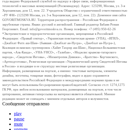
года выдано Федеральной службой по надзору в сфере связи, информационных
технологий и массовых коммуникаций (Роскомнадзор). Адрес: 123298, Москва, ул. 3-я
Хорошевская, дом 12, пом. 22. Учредитель Общество с ограниченной ответственностью
«РУ ФМ» (123298 Москва, ул. 3-я Хорошевская, дом 12, пом. 22). Доменное имя сайта
GOVORITMOSKVA.RU. Территория распространения – Российская Федерация и
зарубежные страны. Языки: русский и английский. Главный редактор Бабаян Роман
Георгиевич. Email: info@govoritmoskva.ru. Номер телефона: +7 (495) 950-62-26
*Экстремистские и террористические организации, запрещенные в Российской
Федерации: «Правый сектор», «Украинская повстанческая армия» (УПА), «ИГИЛ»,
«Джабхат Фатх аш-Шам» (бывшая «Джабхат ан-Нусра», «Джебхат ан-Нусра»),
Коалиция исламских группировок «Хайят Тахрир аш-Шам», Национал-Большевистская
партия, «Аль-Каида», «УНА-УНСО», «Талибан», «Меджлис крымско-татарского
народа», «Свидетели Иеговы», «Мизантропик Дивижн», «Братство» Корчинского,
«Артподготовка», Религиозная организация «Управленческий центр Свидетелей Иеговы
в России» и входящие в ее структуру местные религиозные организации.
Информация, размещенная на портале, а именно: текстовые материалы, элементы
дизайна, логотипы, товарные знаки, фотографии, видео и аудио охраняются
законодательством Российской Федерации и международными нормами права и не
могут быть использованы без разрешения правообладателей. Согласно ст.ст. 1274,1275
ГК РФ, при любом использовании материалов, размещенных на портале, в том числе
цитировании, активная гиперссылка на материал является обязательной. Мнение
редакции может не совпадать с мнением отдельных авторов и колумнистов.
Сообщение отправлено
play
pause
mute
unmute