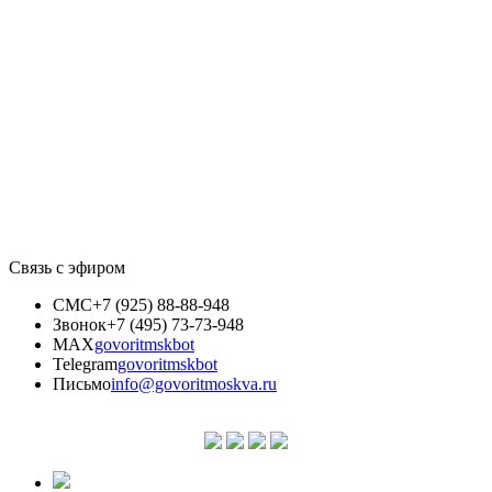
Связь с эфиром
СМС
+7 (925) 88-88-948
Звонок
+7 (495) 73-73-948
MAX
govoritmskbot
Telegram
govoritmskbot
Письмо
info@govoritmoskva.ru