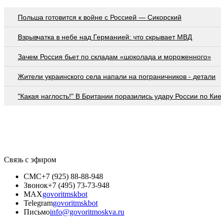
Польша готовится к войне с Россией — Сикорский
Взрывчатка в небе над Германией: что скрывает МВД
Зачем Россия бьет по складам «шоколада и мороженного»
Жители украинского села напали на пограничников - детали
"Какая наглость!" В Британии поразились удару России по Ки
Связь с эфиром
СМС
+7 (925) 88-88-948
Звонок
+7 (495) 73-73-948
MAX
govoritmskbot
Telegram
govoritmskbot
Письмо
info@govoritmoskva.ru