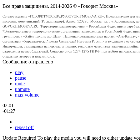
Все права защищены. 2014-2026 © «Говорит Москва»
Сетевое издание «ГОВОРИТМОСКВА.РУ/GOVORITMOSKVA.RU». Предназначено для лиц стар
массовых коммуникаций (Роскомнадзор). Адрес: 123298, Москва, ул. 3-я Хорошевская, д
GOVORITMOSKVA.RU. Территория распространения – Российская Федерация и зарубежные с
*Экстремистские и террористические организации, запрещенные в Российской Федераци
группировок «Хайят Тахрир аш-Шам», Национал-Большевистская партия, «Аль-Каида», 
организация «Управленческий центр Свидетелей Иеговы в России» и входящие в ее струк
Информация, размещенная на портале, а именно: текстовые материалы, элементы дизайна
разрешения правообладателей. Согласно ст.ст. 1274,1275 ГК РФ, при любом использовани
отдельных авторов и колумнистов.
Сообщение отправлено
play
pause
mute
unmute
max volume
02:01
-01:27
repeat off
Update Required
To play the media you will need to either update yo