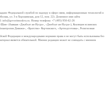
дано Федеральной службой по надзору в сфере связи, информационных технологий и
сква, ул. 3-я Хорошевская, дом 12, пом. 22). Доменное имя сайта
 info@govoritmoskva.ru. Номер телефона: +7 (495) 950-62-26
ш-Шам» (бывшая «Джабхат ан-Нусра», «Джебхат ан-Нусра»), Коалиция исламских
изантропик Дивижн», «Братство» Корчинского, «Артподготовка», Религиозная
ссийской Федерации и международными нормами права и не могут быть использованы без
материал является обязательной. Мнение редакции может не совпадать с мнением