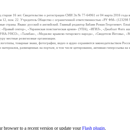
ше 16 лет. Свидетельство о регистрации СМИ Эл № 77-64961 от 04 марта 2016 года вы
ом 12, пом. 22. Учредитель Общество с ограниченной ответственностью «РУ ФМ» (123298 Мо
траны. Языки: русский и английский. Главный редактор Бабаян Роман Георгиевич. Email:
и: «Правый сектор», «Украинская повстанческая армия» (УПА), «ИГИЛ», «Джабхат Фатх а
«УНА-УНСО», «Талибан», «Меджлис крымско-татарского народа», «Свидетели Иеговы», «М
туру местные религиозные организации.
, логотипы, товарные знаки, фотографии, видео и аудио охраняются законодательством Ро
и материалов, размещенных на портале, в том числе цитировании, активная гиперссылка на 
ur browser to a recent version or update your
Flash plugin
.