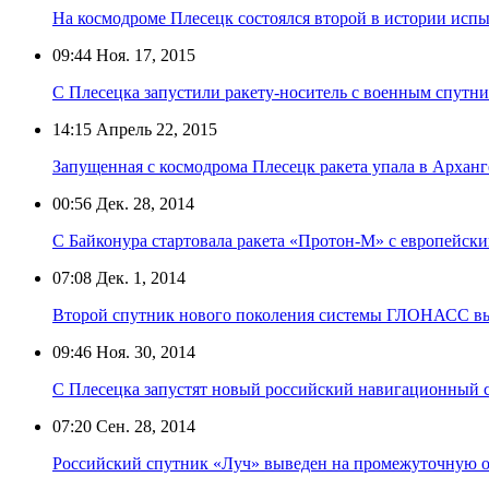
На космодроме Плесецк состоялся второй в истории исп
09:44
Ноя. 17, 2015
С Плесецка запустили ракету-носитель с военным спутн
14:15
Апрель 22, 2015
Запущенная с космодрома Плесецк ракета упала в Арханг
00:56
Дек. 28, 2014
С Байконура стартовала ракета «Протон-М» с европейски
07:08
Дек. 1, 2014
Второй спутник нового поколения системы ГЛОНАСС вы
09:46
Ноя. 30, 2014
С Плесецка запустят новый российский навигационный 
07:20
Сен. 28, 2014
Российский спутник «Луч» выведен на промежуточную 