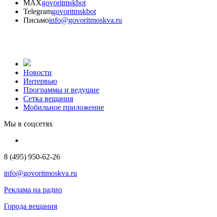
MAX
govoritmskbot
Telegram
govoritmskbot
Письмо
info@govoritmoskva.ru
Новости
Интервью
Программы и ведущие
Сетка вещания
Мобильное приложение
Мы в соцсетях
8 (495) 950-62-26
info@govoritmoskva.ru
Реклама на радио
Города вещания