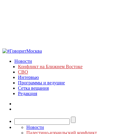
Новости
Конфликт на Ближнем Востоке
СВО
Интервью
Программы и ведущие
Сетка вещания
Редакция
Новости
Палестино-израильский конфликт