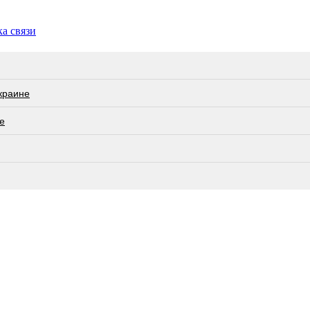
ка связи
краине
е