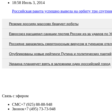
18:58
Июль 3, 2014
Российская ракета успешно вывела на орбиту три спутни
Резюме россиян массово бракуют роботы
Евросоюз расширил санкции против России из-за ударов по У
Россияне заразились смертоносным вирусом в турецком отел
Опубликованы новые рейтинги Путина и политических партий
Украина планирует взять в заложники один российский город
Связь с эфиром
СМС
+7 (925) 88-88-948
Звонок
+7 (495) 73-73-948