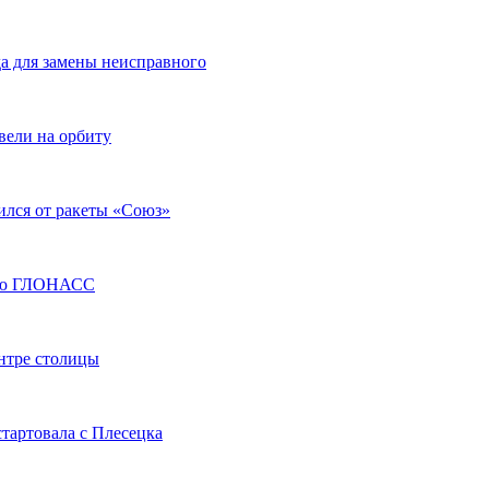
а для замены неисправного
вели на орбиту
ился от ракеты «Союз»
щью ГЛОНАСС
нтре столицы
тартовала с Плесецка