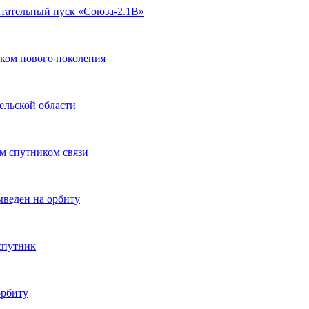
ытательный пуск «Союза-2.1В»
иком нового поколения
ельской области
м спутником связи
веден на орбиту
спутник
орбиту