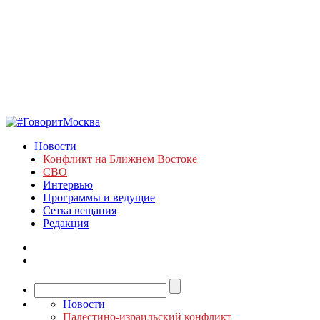
Новости
Конфликт на Ближнем Востоке
СВО
Интервью
Программы и ведущие
Сетка вещания
Редакция
Новости
Палестино-израильский конфликт