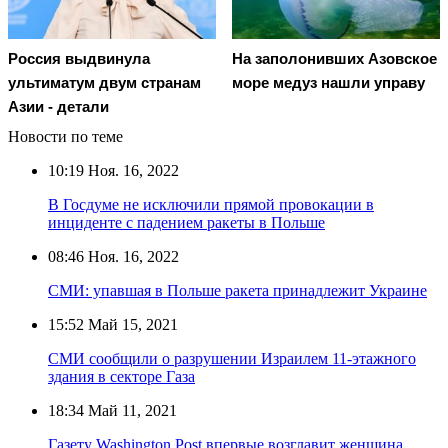
Россия выдвинула
На заполонивших Азовское
ультиматум двум странам
море медуз нашли управу
Азии - детали
Новости по теме
10:19
Ноя. 16, 2022
В Госдуме не исключили прямой провокации в
инциденте с падением ракеты в Польше
08:46
Ноя. 16, 2022
СМИ: упавшая в Польше ракета принадлежит Украине
15:52
Май 15, 2021
СМИ сообщили о разрушении Израилем 11-этажного
здания в секторе Газа
18:34
Май 11, 2021
Газету Washington Post впервые возглавит женщина