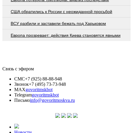
США обратились к России с неожиданной просьбой
ВСУ разбили и заставили бежать под Харьковом
Европа прозревает: действия Киева становятся явными
Связь с эфиром
СМС
+7 (925) 88-88-948
Звонок
+7 (495) 73-73-948
MAX
govoritmskbot
Telegram
govoritmskbot
Письмо
info@govoritmoskva.ru
Новости