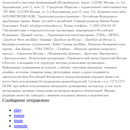
технологий и массовых коммуникаций (Роскомнадзор). Адрес: 123298, Москва, ул. 3-я
Хорошевская, дом 12, пом. 22. Учредитель Общество с ограниченной ответственностью
«РУ ФМ» (123298 Москва, ул. 3-я Хорошевская, дом 12, пом. 22). Доменное имя сайта
GOVORITMOSKVA.RU. Территория распространения – Российская Федерация и
зарубежные страны. Языки: русский и английский. Главный редактор Бабаян Роман
Георгиевич. Email: info@govoritmoskva.ru. Номер телефона: +7 (495) 950-62-26
*Экстремистские и террористические организации, запрещенные в Российской
Федерации: «Правый сектор», «Украинская повстанческая армия» (УПА), «ИГИЛ»,
«Джабхат Фатх аш-Шам» (бывшая «Джабхат ан-Нусра», «Джебхат ан-Нусра»),
Коалиция исламских группировок «Хайят Тахрир аш-Шам», Национал-Большевистская
партия, «Аль-Каида», «УНА-УНСО», «Талибан», «Меджлис крымско-татарского
народа», «Свидетели Иеговы», «Мизантропик Дивижн», «Братство» Корчинского,
«Артподготовка», Религиозная организация «Управленческий центр Свидетелей Иеговы
в России» и входящие в ее структуру местные религиозные организации.
Информация, размещенная на портале, а именно: текстовые материалы, элементы
дизайна, логотипы, товарные знаки, фотографии, видео и аудио охраняются
законодательством Российской Федерации и международными нормами права и не
могут быть использованы без разрешения правообладателей. Согласно ст.ст. 1274,1275
ГК РФ, при любом использовании материалов, размещенных на портале, в том числе
цитировании, активная гиперссылка на материал является обязательной. Мнение
редакции может не совпадать с мнением отдельных авторов и колумнистов.
Сообщение отправлено
play
pause
mute
unmute