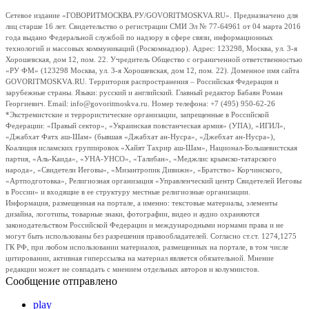
Сетевое издание «ГОВОРИТМОСКВА.РУ/GOVORITMOSKVA.RU». Предназначено для
лиц старше 16 лет. Свидетельство о регистрации СМИ Эл № 77-64961 от 04 марта 2016
года выдано Федеральной службой по надзору в сфере связи, информационных
технологий и массовых коммуникаций (Роскомнадзор). Адрес: 123298, Москва, ул. 3-я
Хорошевская, дом 12, пом. 22. Учредитель Общество с ограниченной ответственностью
«РУ ФМ» (123298 Москва, ул. 3-я Хорошевская, дом 12, пом. 22). Доменное имя сайта
GOVORITMOSKVA.RU. Территория распространения – Российская Федерация и
зарубежные страны. Языки: русский и английский. Главный редактор Бабаян Роман
Георгиевич. Email: info@govoritmoskva.ru. Номер телефона: +7 (495) 950-62-26
*Экстремистские и террористические организации, запрещенные в Российской
Федерации: «Правый сектор», «Украинская повстанческая армия» (УПА), «ИГИЛ»,
«Джабхат Фатх аш-Шам» (бывшая «Джабхат ан-Нусра», «Джебхат ан-Нусра»),
Коалиция исламских группировок «Хайят Тахрир аш-Шам», Национал-Большевистская
партия, «Аль-Каида», «УНА-УНСО», «Талибан», «Меджлис крымско-татарского
народа», «Свидетели Иеговы», «Мизантропик Дивижн», «Братство» Корчинского,
«Артподготовка», Религиозная организация «Управленческий центр Свидетелей Иеговы
в России» и входящие в ее структуру местные религиозные организации.
Информация, размещенная на портале, а именно: текстовые материалы, элементы
дизайна, логотипы, товарные знаки, фотографии, видео и аудио охраняются
законодательством Российской Федерации и международными нормами права и не
могут быть использованы без разрешения правообладателей. Согласно ст.ст. 1274,1275
ГК РФ, при любом использовании материалов, размещенных на портале, в том числе
цитировании, активная гиперссылка на материал является обязательной. Мнение
редакции может не совпадать с мнением отдельных авторов и колумнистов.
Сообщение отправлено
play