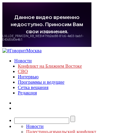
Новости
Конфликт на Ближнем Востоке
СВО
Интервью
Программы и ведущие
Сетка вещания
Редакция
Новости
Палестино-израильский конфликт