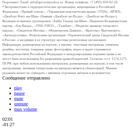
Георгиевич. Email: info@govoritmoskva.ru. Номер телефона: +7 (495) 950-62-26
*Экстремистские и террористические организации, запрещенные в Российской
Федерации: «Правый сектор», «Украинская повстанческая армия» (УПА), «ИГИЛ»,
«Джабхат Фатх аш-Шам» (бывшая «Джабхат ан-Нусра», «Джебхат ан-Нусра»),
Коалиция исламских группировок «Хайят Тахрир аш-Шам», Национал-Большевистская
партия, «Аль-Каида», «УНА-УНСО», «Талибан», «Меджлис крымско-татарского
народа», «Свидетели Иеговы», «Мизантропик Дивижн», «Братство» Корчинского,
«Артподготовка», Религиозная организация «Управленческий центр Свидетелей Иеговы
в России» и входящие в ее структуру местные религиозные организации.
Информация, размещенная на портале, а именно: текстовые материалы, элементы
дизайна, логотипы, товарные знаки, фотографии, видео и аудио охраняются
законодательством Российской Федерации и международными нормами права и не
могут быть использованы без разрешения правообладателей. Согласно ст.ст. 1274,1275
ГК РФ, при любом использовании материалов, размещенных на портале, в том числе
цитировании, активная гиперссылка на материал является обязательной. Мнение
редакции может не совпадать с мнением отдельных авторов и колумнистов.
Сообщение отправлено
play
pause
mute
unmute
max volume
02:01
-01:27