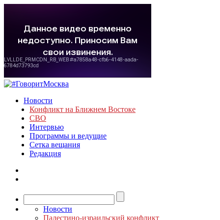
Новости
Конфликт на Ближнем Востоке
СВО
Интервью
Программы и ведущие
Сетка вещания
Редакция
Новости
Палестино-израильский конфликт