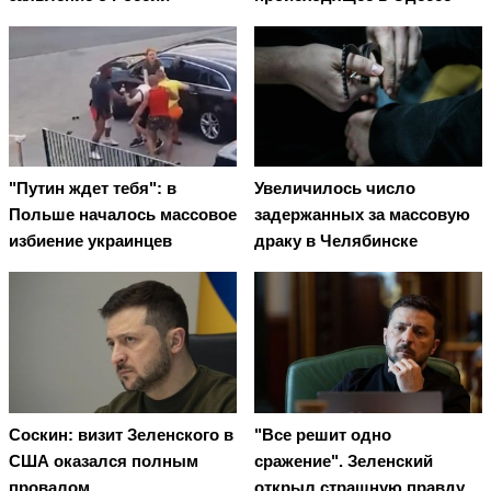
"Путин ждет тебя": в
Увеличилось число
Польше началось массовое
задержанных за массовую
избиение украинцев
драку в Челябинске
Соскин: визит Зеленского в
"Все решит одно
США оказался полным
сражение". Зеленский
провалом
открыл страшную правду