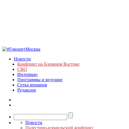
Новости
Конфликт на Ближнем Востоке
СВО
Интервью
Программы и ведущие
Сетка вещания
Редакция
Новости
Палестино-израильский конфликт