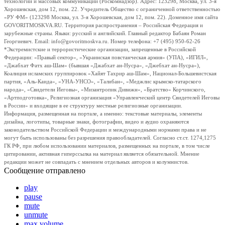
технологий и массовых коммуникаций (Роскомнадзор). Адрес: 123298, Москва, ул. 3-я
Хорошевская, дом 12, пом. 22. Учредитель Общество с ограниченной ответственностью
«РУ ФМ» (123298 Москва, ул. 3-я Хорошевская, дом 12, пом. 22). Доменное имя сайта
GOVORITMOSKVA.RU. Территория распространения – Российская Федерация и
зарубежные страны. Языки: русский и английский. Главный редактор Бабаян Роман
Георгиевич. Email: info@govoritmoskva.ru. Номер телефона: +7 (495) 950-62-26
*Экстремистские и террористические организации, запрещенные в Российской
Федерации: «Правый сектор», «Украинская повстанческая армия» (УПА), «ИГИЛ»,
«Джабхат Фатх аш-Шам» (бывшая «Джабхат ан-Нусра», «Джебхат ан-Нусра»),
Коалиция исламских группировок «Хайят Тахрир аш-Шам», Национал-Большевистская
партия, «Аль-Каида», «УНА-УНСО», «Талибан», «Меджлис крымско-татарского
народа», «Свидетели Иеговы», «Мизантропик Дивижн», «Братство» Корчинского,
«Артподготовка», Религиозная организация «Управленческий центр Свидетелей Иеговы
в России» и входящие в ее структуру местные религиозные организации.
Информация, размещенная на портале, а именно: текстовые материалы, элементы
дизайна, логотипы, товарные знаки, фотографии, видео и аудио охраняются
законодательством Российской Федерации и международными нормами права и не
могут быть использованы без разрешения правообладателей. Согласно ст.ст. 1274,1275
ГК РФ, при любом использовании материалов, размещенных на портале, в том числе
цитировании, активная гиперссылка на материал является обязательной. Мнение
редакции может не совпадать с мнением отдельных авторов и колумнистов.
Сообщение отправлено
play
pause
mute
unmute
max volume