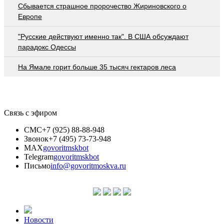
Сбывается страшное пророчество Жириновского о
Европе
"Русские действуют именно так". В США обсуждают
парадокс Одессы
На Ямале горит больше 35 тысяч гектаров леса
Связь с эфиром
СМС
+7 (925) 88-88-948
Звонок
+7 (495) 73-73-948
MAX
govoritmskbot
Telegram
govoritmskbot
Письмо
info@govoritmoskva.ru
Новости