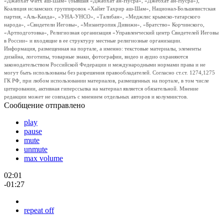
«Джабхат Фатх аш-Шам» (бывшая «Джабхат ан-Нусра», «Джебхат ан-Нусра»),
Коалиция исламских группировок «Хайят Тахрир аш-Шам», Национал-Большевистская
партия, «Аль-Каида», «УНА-УНСО», «Талибан», «Меджлис крымско-татарского
народа», «Свидетели Иеговы», «Мизантропик Дивижн», «Братство» Корчинского,
«Артподготовка», Религиозная организация «Управленческий центр Свидетелей Иеговы
в России» и входящие в ее структуру местные религиозные организации.
Информация, размещенная на портале, а именно: текстовые материалы, элементы
дизайна, логотипы, товарные знаки, фотографии, видео и аудио охраняются
законодательством Российской Федерации и международными нормами права и не
могут быть использованы без разрешения правообладателей. Согласно ст.ст. 1274,1275
ГК РФ, при любом использовании материалов, размещенных на портале, в том числе
цитировании, активная гиперссылка на материал является обязательной. Мнение
редакции может не совпадать с мнением отдельных авторов и колумнистов.
Сообщение отправлено
play
pause
mute
unmute
max volume
02:01
-01:27
repeat off