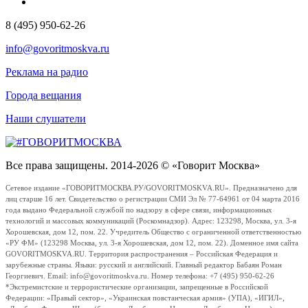
8 (495) 950-62-26
info@govoritmoskva.ru
Реклама на радио
Города вещания
Наши слушатели
Все права защищены. 2014-2026 © «Говорит Москва»
Сетевое издание «ГОВОРИТМОСКВА.РУ/GOVORITMOSKVA.RU». Предназначено для
лиц старше 16 лет. Свидетельство о регистрации СМИ Эл № 77-64961 от 04 марта 2016
года выдано Федеральной службой по надзору в сфере связи, информационных
технологий и массовых коммуникаций (Роскомнадзор). Адрес: 123298, Москва, ул. 3-я
Хорошевская, дом 12, пом. 22. Учредитель Общество с ограниченной ответственностью
«РУ ФМ» (123298 Москва, ул. 3-я Хорошевская, дом 12, пом. 22). Доменное имя сайта
GOVORITMOSKVA.RU. Территория распространения – Российская Федерация и
зарубежные страны. Языки: русский и английский. Главный редактор Бабаян Роман
Георгиевич. Email: info@govoritmoskva.ru. Номер телефона: +7 (495) 950-62-26
*Экстремистские и террористические организации, запрещенные в Российской
Федерации: «Правый сектор», «Украинская повстанческая армия» (УПА), «ИГИЛ»,