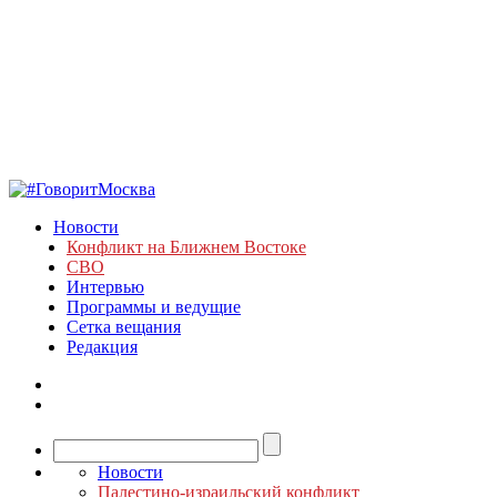
Новости
Конфликт на Ближнем Востоке
СВО
Интервью
Программы и ведущие
Сетка вещания
Редакция
Новости
Палестино-израильский конфликт