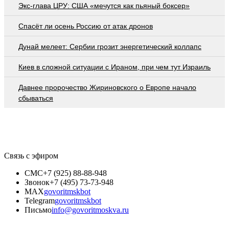
Экс-глава ЦРУ: США «мечутся как пьяный боксер»
Спасёт ли осень Россию от атак дронов
Дунай мелеет: Сербии грозит энергетический коллапс
Киев в сложной ситуации с Ираном, при чем тут Израиль
Давнее пророчество Жириновского о Европе начало
сбываться
Связь с эфиром
СМС
+7 (925) 88-88-948
Звонок
+7 (495) 73-73-948
MAX
govoritmskbot
Telegram
govoritmskbot
Письмо
info@govoritmoskva.ru