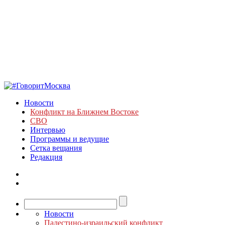
Новости
Конфликт на Ближнем Востоке
СВО
Интервью
Программы и ведущие
Сетка вещания
Редакция
Новости
Палестино-израильский конфликт