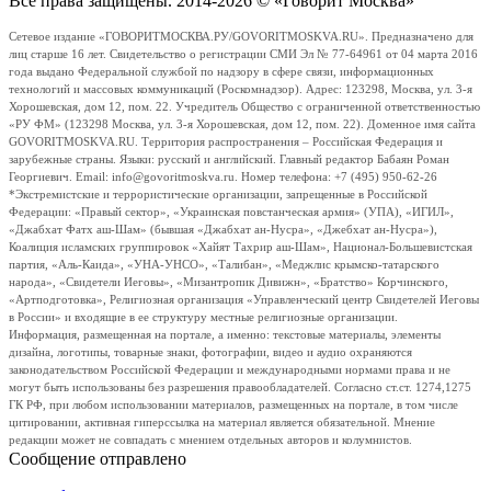
Все права защищены. 2014-2026 © «Говорит Москва»
Сетевое издание «ГОВОРИТМОСКВА.РУ/GOVORITMOSKVA.RU». Предназначено для
лиц старше 16 лет. Свидетельство о регистрации СМИ Эл № 77-64961 от 04 марта 2016
года выдано Федеральной службой по надзору в сфере связи, информационных
технологий и массовых коммуникаций (Роскомнадзор). Адрес: 123298, Москва, ул. 3-я
Хорошевская, дом 12, пом. 22. Учредитель Общество с ограниченной ответственностью
«РУ ФМ» (123298 Москва, ул. 3-я Хорошевская, дом 12, пом. 22). Доменное имя сайта
GOVORITMOSKVA.RU. Территория распространения – Российская Федерация и
зарубежные страны. Языки: русский и английский. Главный редактор Бабаян Роман
Георгиевич. Email: info@govoritmoskva.ru. Номер телефона: +7 (495) 950-62-26
*Экстремистские и террористические организации, запрещенные в Российской
Федерации: «Правый сектор», «Украинская повстанческая армия» (УПА), «ИГИЛ»,
«Джабхат Фатх аш-Шам» (бывшая «Джабхат ан-Нусра», «Джебхат ан-Нусра»),
Коалиция исламских группировок «Хайят Тахрир аш-Шам», Национал-Большевистская
партия, «Аль-Каида», «УНА-УНСО», «Талибан», «Меджлис крымско-татарского
народа», «Свидетели Иеговы», «Мизантропик Дивижн», «Братство» Корчинского,
«Артподготовка», Религиозная организация «Управленческий центр Свидетелей Иеговы
в России» и входящие в ее структуру местные религиозные организации.
Информация, размещенная на портале, а именно: текстовые материалы, элементы
дизайна, логотипы, товарные знаки, фотографии, видео и аудио охраняются
законодательством Российской Федерации и международными нормами права и не
могут быть использованы без разрешения правообладателей. Согласно ст.ст. 1274,1275
ГК РФ, при любом использовании материалов, размещенных на портале, в том числе
цитировании, активная гиперссылка на материал является обязательной. Мнение
редакции может не совпадать с мнением отдельных авторов и колумнистов.
Сообщение отправлено