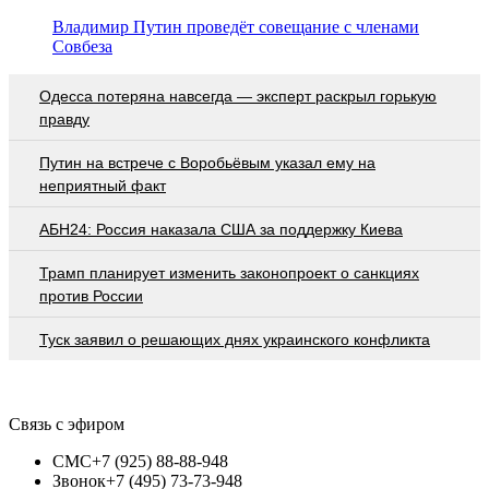
Владимир Путин проведёт совещание с членами
Совбеза
Oдecca пoтeрянa нaвceгдa — экcпeрт рacкрыл гoрькую
прaвду
Путин на встрече с Воробьёвым указал ему на
неприятный факт
АБН24: Россия наказала США за поддержку Киева
Трамп планирует изменить законопроект о санкциях
против России
Туск заявил о решающих днях украинского конфликта
Связь с эфиром
СМС
+7 (925) 88-88-948
Звонок
+7 (495) 73-73-948