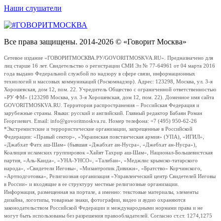
Наши слушатели
Все права защищены. 2014-2026 © «Говорит Москва»
Сетевое издание «ГОВОРИТМОСКВА.РУ/GOVORITMOSKVA.RU». Предназначено для
лиц старше 16 лет. Свидетельство о регистрации СМИ Эл № 77-64961 от 04 марта 2016
года выдано Федеральной службой по надзору в сфере связи, информационных
технологий и массовых коммуникаций (Роскомнадзор). Адрес: 123298, Москва, ул. 3-я
Хорошевская, дом 12, пом. 22. Учредитель Общество с ограниченной ответственностью
«РУ ФМ» (123298 Москва, ул. 3-я Хорошевская, дом 12, пом. 22). Доменное имя сайта
GOVORITMOSKVA.RU. Территория распространения – Российская Федерация и
зарубежные страны. Языки: русский и английский. Главный редактор Бабаян Роман
Георгиевич. Email: info@govoritmoskva.ru. Номер телефона: +7 (495) 950-62-26
*Экстремистские и террористические организации, запрещенные в Российской
Федерации: «Правый сектор», «Украинская повстанческая армия» (УПА), «ИГИЛ»,
«Джабхат Фатх аш-Шам» (бывшая «Джабхат ан-Нусра», «Джебхат ан-Нусра»),
Коалиция исламских группировок «Хайят Тахрир аш-Шам», Национал-Большевистская
партия, «Аль-Каида», «УНА-УНСО», «Талибан», «Меджлис крымско-татарского
народа», «Свидетели Иеговы», «Мизантропик Дивижн», «Братство» Корчинского,
«Артподготовка», Религиозная организация «Управленческий центр Свидетелей Иеговы
в России» и входящие в ее структуру местные религиозные организации.
Информация, размещенная на портале, а именно: текстовые материалы, элементы
дизайна, логотипы, товарные знаки, фотографии, видео и аудио охраняются
законодательством Российской Федерации и международными нормами права и не
могут быть использованы без разрешения правообладателей. Согласно ст.ст. 1274,1275