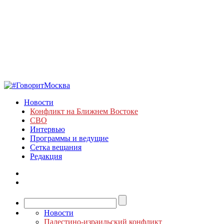
Новости
Конфликт на Ближнем Востоке
СВО
Интервью
Программы и ведущие
Сетка вещания
Редакция
Новости
Палестино-израильский конфликт