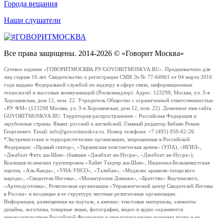
Города вещания
Наши слушатели
Все права защищены. 2014-2026 © «Говорит Москва»
Сетевое издание «ГОВОРИТМОСКВА.РУ/GOVORITMOSKVA.RU». Предназначено для
лиц старше 16 лет. Свидетельство о регистрации СМИ Эл № 77-64961 от 04 марта 2016
года выдано Федеральной службой по надзору в сфере связи, информационных
технологий и массовых коммуникаций (Роскомнадзор). Адрес: 123298, Москва, ул. 3-я
Хорошевская, дом 12, пом. 22. Учредитель Общество с ограниченной ответственностью
«РУ ФМ» (123298 Москва, ул. 3-я Хорошевская, дом 12, пом. 22). Доменное имя сайта
GOVORITMOSKVA.RU. Территория распространения – Российская Федерация и
зарубежные страны. Языки: русский и английский. Главный редактор Бабаян Роман
Георгиевич. Email: info@govoritmoskva.ru. Номер телефона: +7 (495) 950-62-26
*Экстремистские и террористические организации, запрещенные в Российской
Федерации: «Правый сектор», «Украинская повстанческая армия» (УПА), «ИГИЛ»,
«Джабхат Фатх аш-Шам» (бывшая «Джабхат ан-Нусра», «Джебхат ан-Нусра»),
Коалиция исламских группировок «Хайят Тахрир аш-Шам», Национал-Большевистская
партия, «Аль-Каида», «УНА-УНСО», «Талибан», «Меджлис крымско-татарского
народа», «Свидетели Иеговы», «Мизантропик Дивижн», «Братство» Корчинского,
«Артподготовка», Религиозная организация «Управленческий центр Свидетелей Иеговы
в России» и входящие в ее структуру местные религиозные организации.
Информация, размещенная на портале, а именно: текстовые материалы, элементы
дизайна, логотипы, товарные знаки, фотографии, видео и аудио охраняются
законодательством Российской Федерации и международными нормами права и не