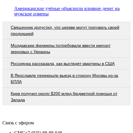
Американские учёные объяснили влияние денег на
мужские измены
Священник допустил, что церкви могут торговать своей
продукцией
Молдавские фермеры потребовали ввести импорт
зерновых с Украины
Россиянка рассказала, как выглядят квартиры в США
В Ярославле перекрыли выезд в сторону Москвы из-за
БПЛА
Киев получил около $200 млрд бюджетной помощи от
Запада
Связь с эфиром
СМС
+7 (925) 88-88-948