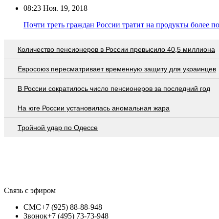
08:23
Ноя. 19, 2018
Почти треть граждан России тратит на продукты более п
Количество пенсионеров в России превысило 40,5 миллиона
Евросоюз пересматривает временную защиту для украинцев
В России сократилось число пенсионеров за последний год
На юге России установилась аномальная жара
Тройной удар по Одессe
Связь с эфиром
СМС
+7 (925) 88-88-948
Звонок
+7 (495) 73-73-948