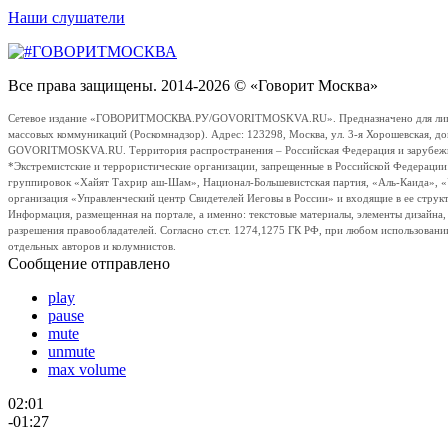
Наши слушатели
Все права защищены. 2014-2026 © «Говорит Москва»
Сетевое издание «ГОВОРИТМОСКВА.РУ/GOVORITMOSKVA.RU». Предназначено для лиц стар
массовых коммуникаций (Роскомнадзор). Адрес: 123298, Москва, ул. 3-я Хорошевская, д
GOVORITMOSKVA.RU. Территория распространения – Российская Федерация и зарубежные с
*Экстремистские и террористические организации, запрещенные в Российской Федераци
группировок «Хайят Тахрир аш-Шам», Национал-Большевистская партия, «Аль-Каида», 
организация «Управленческий центр Свидетелей Иеговы в России» и входящие в ее струк
Информация, размещенная на портале, а именно: текстовые материалы, элементы дизайна
разрешения правообладателей. Согласно ст.ст. 1274,1275 ГК РФ, при любом использовани
отдельных авторов и колумнистов.
Сообщение отправлено
play
pause
mute
unmute
max volume
02:01
-01:27