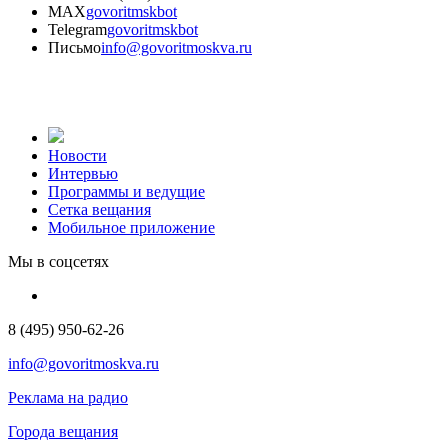
MAX
govoritmskbot
Telegram
govoritmskbot
Письмо
info@govoritmoskva.ru
Новости
Интервью
Программы и ведущие
Сетка вещания
Мобильное приложение
Мы в соцсетях
8 (495) 950-62-26
info@govoritmoskva.ru
Реклама на радио
Города вещания