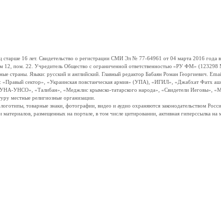
ше 16 лет. Свидетельство о регистрации СМИ Эл № 77-64961 от 04 марта 2016 года вы
ом 12, пом. 22. Учредитель Общество с ограниченной ответственностью «РУ ФМ» (123298 Мо
траны. Языки: русский и английский. Главный редактор Бабаян Роман Георгиевич. Email:
и: «Правый сектор», «Украинская повстанческая армия» (УПА), «ИГИЛ», «Джабхат Фатх а
«УНА-УНСО», «Талибан», «Меджлис крымско-татарского народа», «Свидетели Иеговы», «М
туру местные религиозные организации.
, логотипы, товарные знаки, фотографии, видео и аудио охраняются законодательством Ро
и материалов, размещенных на портале, в том числе цитировании, активная гиперссылка на 