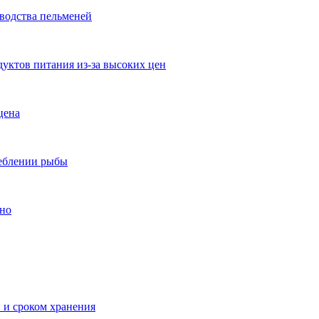
водства пельменей
уктов питания из-за высоких цен
цена
реблении рыбы
нно
 и сроком хранения