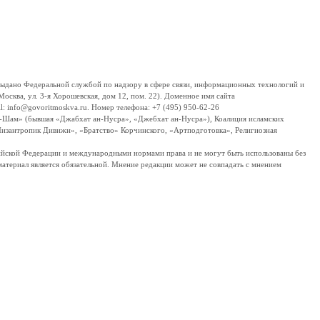
дано Федеральной службой по надзору в сфере связи, информационных технологий и
сква, ул. 3-я Хорошевская, дом 12, пом. 22). Доменное имя сайта
 info@govoritmoskva.ru. Номер телефона: +7 (495) 950-62-26
ш-Шам» (бывшая «Джабхат ан-Нусра», «Джебхат ан-Нусра»), Коалиция исламских
изантропик Дивижн», «Братство» Корчинского, «Артподготовка», Религиозная
ссийской Федерации и международными нормами права и не могут быть использованы без
материал является обязательной. Мнение редакции может не совпадать с мнением