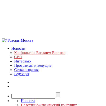
Новости
Конфликт на Ближнем Востоке
СВО
Интервью
Программы и ведущие
Сетка вещания
Редакция
Новости
Палестино-израильский конфликт