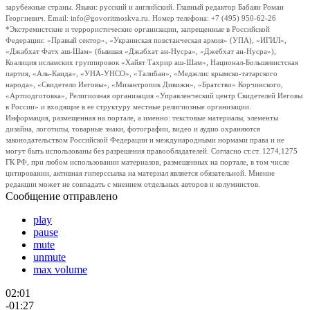
зарубежные страны. Языки: русский и английский. Главный редактор Бабаян Роман
Георгиевич. Email: info@govoritmoskva.ru. Номер телефона: +7 (495) 950-62-26
*Экстремистские и террористические организации, запрещенные в Российской
Федерации: «Правый сектор», «Украинская повстанческая армия» (УПА), «ИГИЛ»,
«Джабхат Фатх аш-Шам» (бывшая «Джабхат ан-Нусра», «Джебхат ан-Нусра»),
Коалиция исламских группировок «Хайят Тахрир аш-Шам», Национал-Большевистская
партия, «Аль-Каида», «УНА-УНСО», «Талибан», «Меджлис крымско-татарского
народа», «Свидетели Иеговы», «Мизантропик Дивижн», «Братство» Корчинского,
«Артподготовка», Религиозная организация «Управленческий центр Свидетелей Иеговы
в России» и входящие в ее структуру местные религиозные организации.
Информация, размещенная на портале, а именно: текстовые материалы, элементы
дизайна, логотипы, товарные знаки, фотографии, видео и аудио охраняются
законодательством Российской Федерации и международными нормами права и не
могут быть использованы без разрешения правообладателей. Согласно ст.ст. 1274,1275
ГК РФ, при любом использовании материалов, размещенных на портале, в том числе
цитировании, активная гиперссылка на материал является обязательной. Мнение
редакции может не совпадать с мнением отдельных авторов и колумнистов.
Сообщение отправлено
play
pause
mute
unmute
max volume
02:01
-01:27