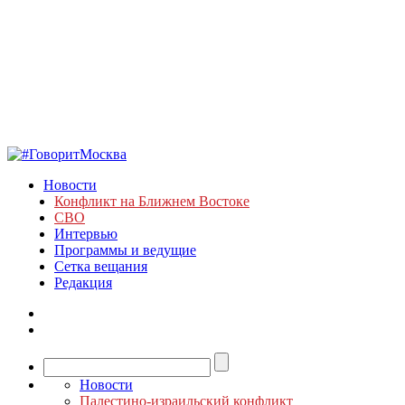
Новости
Конфликт на Ближнем Востоке
СВО
Интервью
Программы и ведущие
Сетка вещания
Редакция
Новости
Палестино-израильский конфликт