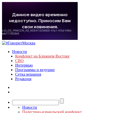
Новости
Конфликт на Ближнем Востоке
СВО
Интервью
Программы и ведущие
Сетка вещания
Редакция
Новости
Палестино-израильский конфликт