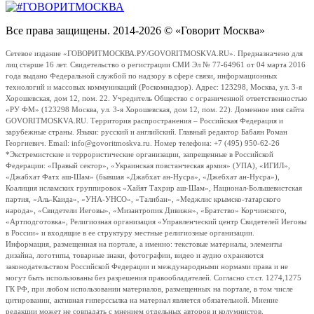
Все права защищены. 2014-2026 © «Говорит Москва»
Сетевое издание «ГОВОРИТМОСКВА.РУ/GOVORITMOSKVA.RU». Предназначено для
лиц старше 16 лет. Свидетельство о регистрации СМИ Эл № 77-64961 от 04 марта 2016
года выдано Федеральной службой по надзору в сфере связи, информационных
технологий и массовых коммуникаций (Роскомнадзор). Адрес: 123298, Москва, ул. 3-я
Хорошевская, дом 12, пом. 22. Учредитель Общество с ограниченной ответственностью
«РУ ФМ» (123298 Москва, ул. 3-я Хорошевская, дом 12, пом. 22). Доменное имя сайта
GOVORITMOSKVA.RU. Территория распространения – Российская Федерация и
зарубежные страны. Языки: русский и английский. Главный редактор Бабаян Роман
Георгиевич. Email: info@govoritmoskva.ru. Номер телефона: +7 (495) 950-62-26
*Экстремистские и террористические организации, запрещенные в Российской
Федерации: «Правый сектор», «Украинская повстанческая армия» (УПА), «ИГИЛ»,
«Джабхат Фатх аш-Шам» (бывшая «Джабхат ан-Нусра», «Джебхат ан-Нусра»),
Коалиция исламских группировок «Хайят Тахрир аш-Шам», Национал-Большевистская
партия, «Аль-Каида», «УНА-УНСО», «Талибан», «Меджлис крымско-татарского
народа», «Свидетели Иеговы», «Мизантропик Дивижн», «Братство» Корчинского,
«Артподготовка», Религиозная организация «Управленческий центр Свидетелей Иеговы
в России» и входящие в ее структуру местные религиозные организации.
Информация, размещенная на портале, а именно: текстовые материалы, элементы
дизайна, логотипы, товарные знаки, фотографии, видео и аудио охраняются
законодательством Российской Федерации и международными нормами права и не
могут быть использованы без разрешения правообладателей. Согласно ст.ст. 1274,1275
ГК РФ, при любом использовании материалов, размещенных на портале, в том числе
цитировании, активная гиперссылка на материал является обязательной. Мнение
редакции может не совпадать с мнением отдельных авторов и колумнистов.