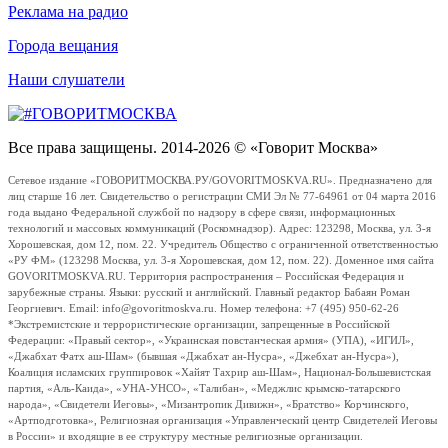
Реклама на радио
Города вещания
Наши слушатели
Все права защищены. 2014-2026 © «Говорит Москва»
Сетевое издание «ГОВОРИТМОСКВА.РУ/GOVORITMOSKVA.RU». Предназначено для
лиц старше 16 лет. Свидетельство о регистрации СМИ Эл № 77-64961 от 04 марта 2016
года выдано Федеральной службой по надзору в сфере связи, информационных
технологий и массовых коммуникаций (Роскомнадзор). Адрес: 123298, Москва, ул. 3-я
Хорошевская, дом 12, пом. 22. Учредитель Общество с ограниченной ответственностью
«РУ ФМ» (123298 Москва, ул. 3-я Хорошевская, дом 12, пом. 22). Доменное имя сайта
GOVORITMOSKVA.RU. Территория распространения – Российская Федерация и
зарубежные страны. Языки: русский и английский. Главный редактор Бабаян Роман
Георгиевич. Email: info@govoritmoskva.ru. Номер телефона: +7 (495) 950-62-26
*Экстремистские и террористические организации, запрещенные в Российской
Федерации: «Правый сектор», «Украинская повстанческая армия» (УПА), «ИГИЛ»,
«Джабхат Фатх аш-Шам» (бывшая «Джабхат ан-Нусра», «Джебхат ан-Нусра»),
Коалиция исламских группировок «Хайят Тахрир аш-Шам», Национал-Большевистская
партия, «Аль-Каида», «УНА-УНСО», «Талибан», «Меджлис крымско-татарского
народа», «Свидетели Иеговы», «Мизантропик Дивижн», «Братство» Корчинского,
«Артподготовка», Религиозная организация «Управленческий центр Свидетелей Иеговы
в России» и входящие в ее структуру местные религиозные организации.