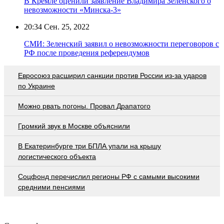
В Кремле оценили заявление Владимира Зеленского о
невозможности «Минска-3»
20:34
Сен. 25, 2022
СМИ: Зеленский заявил о невозможности переговоров с
РФ после проведения референдумов
Евросоюз расширил санкции против России из-за ударов
по Украине
Можно рвать погоны. Провал Драпатого
Громкий звук в Москве объяснили
В Екатеринбурге три БПЛА упали на крышу
логистического объекта
Соцфонд перечислил регионы РФ с самыми высокими
средними пенсиями