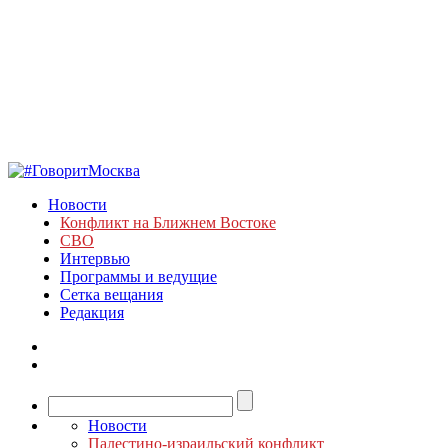
Новости
Конфликт на Ближнем Востоке
СВО
Интервью
Программы и ведущие
Сетка вещания
Редакция
Новости
Палестино-израильский конфликт