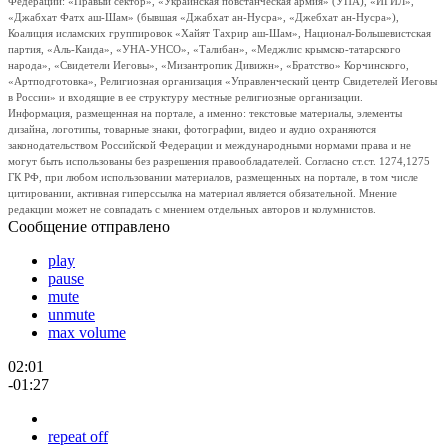
Федерации: «Правый сектор», «Украинская повстанческая армия» (УПА), «ИГИЛ»,
«Джабхат Фатх аш-Шам» (бывшая «Джабхат ан-Нусра», «Джебхат ан-Нусра»),
Коалиция исламских группировок «Хайят Тахрир аш-Шам», Национал-Большевистская
партия, «Аль-Каида», «УНА-УНСО», «Талибан», «Меджлис крымско-татарского
народа», «Свидетели Иеговы», «Мизантропик Дивижн», «Братство» Корчинского,
«Артподготовка», Религиозная организация «Управленческий центр Свидетелей Иеговы
в России» и входящие в ее структуру местные религиозные организации.
Информация, размещенная на портале, а именно: текстовые материалы, элементы
дизайна, логотипы, товарные знаки, фотографии, видео и аудио охраняются
законодательством Российской Федерации и международными нормами права и не
могут быть использованы без разрешения правообладателей. Согласно ст.ст. 1274,1275
ГК РФ, при любом использовании материалов, размещенных на портале, в том числе
цитировании, активная гиперссылка на материал является обязательной. Мнение
редакции может не совпадать с мнением отдельных авторов и колумнистов.
Сообщение отправлено
play
pause
mute
unmute
max volume
02:01
-01:27
repeat off