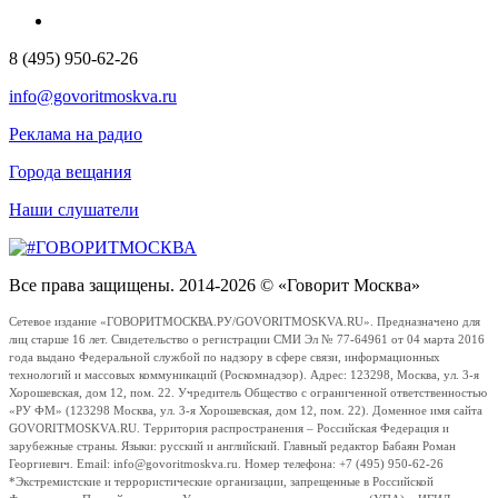
8 (495) 950-62-26
info@govoritmoskva.ru
Реклама на радио
Города вещания
Наши слушатели
Все права защищены. 2014-2026 © «Говорит Москва»
Сетевое издание «ГОВОРИТМОСКВА.РУ/GOVORITMOSKVA.RU». Предназначено для
лиц старше 16 лет. Свидетельство о регистрации СМИ Эл № 77-64961 от 04 марта 2016
года выдано Федеральной службой по надзору в сфере связи, информационных
технологий и массовых коммуникаций (Роскомнадзор). Адрес: 123298, Москва, ул. 3-я
Хорошевская, дом 12, пом. 22. Учредитель Общество с ограниченной ответственностью
«РУ ФМ» (123298 Москва, ул. 3-я Хорошевская, дом 12, пом. 22). Доменное имя сайта
GOVORITMOSKVA.RU. Территория распространения – Российская Федерация и
зарубежные страны. Языки: русский и английский. Главный редактор Бабаян Роман
Георгиевич. Email: info@govoritmoskva.ru. Номер телефона: +7 (495) 950-62-26
*Экстремистские и террористические организации, запрещенные в Российской