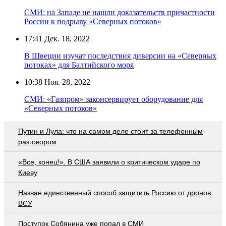
СМИ: на Западе не нашли доказательств причастности
России к подрыву «Северных потоков»
17:41
Дек. 18, 2022
В Швеции изучат последствия диверсии на «Северных
потоках» для Балтийского моря
10:38
Ноя. 28, 2022
СМИ: «Газпром» законсервирует оборудование для
«Северных потоков»
Путин и Лула: что на самом деле стоит за телефонным
разговором
«Все, конец!». В США заявили о критическом ударе по
Киеву
Назван единственный способ защитить Россию от дронов
ВСУ
Поступок Собянина уже попал в СМИ