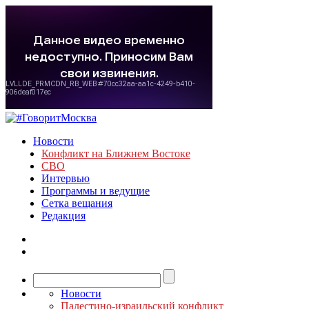
Новости
Конфликт на Ближнем Востоке
СВО
Интервью
Программы и ведущие
Сетка вещания
Редакция
Новости
Палестино-израильский конфликт