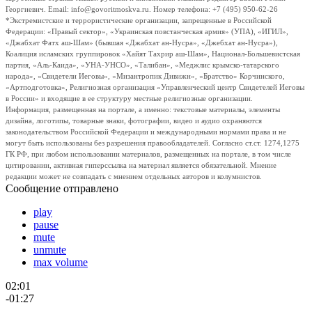
Георгиевич. Email: info@govoritmoskva.ru. Номер телефона: +7 (495) 950-62-26
*Экстремистские и террористические организации, запрещенные в Российской
Федерации: «Правый сектор», «Украинская повстанческая армия» (УПА), «ИГИЛ»,
«Джабхат Фатх аш-Шам» (бывшая «Джабхат ан-Нусра», «Джебхат ан-Нусра»),
Коалиция исламских группировок «Хайят Тахрир аш-Шам», Национал-Большевистская
партия, «Аль-Каида», «УНА-УНСО», «Талибан», «Меджлис крымско-татарского
народа», «Свидетели Иеговы», «Мизантропик Дивижн», «Братство» Корчинского,
«Артподготовка», Религиозная организация «Управленческий центр Свидетелей Иеговы
в России» и входящие в ее структуру местные религиозные организации.
Информация, размещенная на портале, а именно: текстовые материалы, элементы
дизайна, логотипы, товарные знаки, фотографии, видео и аудио охраняются
законодательством Российской Федерации и международными нормами права и не
могут быть использованы без разрешения правообладателей. Согласно ст.ст. 1274,1275
ГК РФ, при любом использовании материалов, размещенных на портале, в том числе
цитировании, активная гиперссылка на материал является обязательной. Мнение
редакции может не совпадать с мнением отдельных авторов и колумнистов.
Сообщение отправлено
play
pause
mute
unmute
max volume
02:01
-01:27