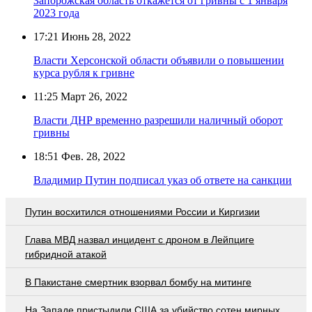
Запорожская область откажется от гривны с 1 января
2023 года
17:21
Июнь 28, 2022
Власти Херсонской области объявили о повышении
курса рубля к гривне
11:25
Март 26, 2022
Власти ДНР временно разрешили наличный оборот
гривны
18:51
Фев. 28, 2022
Владимир Путин подписал указ об ответе на санкции
Путин восхитился отношениями России и Киргизии
Глава МВД назвал инцидент с дроном в Лейпциге
гибридной атакой
В Пакистане смертник взорвал бомбу на митинге
На Западе пристыдили США за убийство сотен мирных