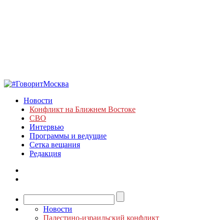
Новости
Конфликт на Ближнем Востоке
СВО
Интервью
Программы и ведущие
Сетка вещания
Редакция
Новости
Палестино-израильский конфликт