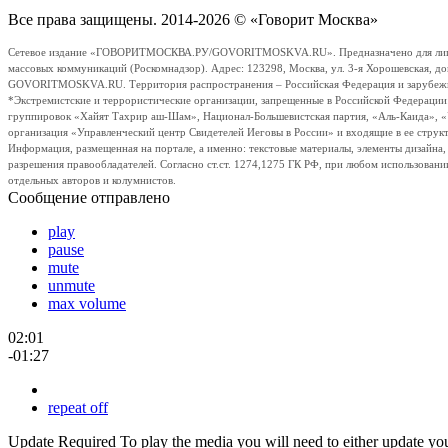
Все права защищены. 2014-2026 © «Говорит Москва»
Сетевое издание «ГОВОРИТМОСКВА.РУ/GOVORITMOSKVA.RU». Предназначено для лиц стар
массовых коммуникаций (Роскомнадзор). Адрес: 123298, Москва, ул. 3-я Хорошевская, д
GOVORITMOSKVA.RU. Территория распространения – Российская Федерация и зарубежные с
*Экстремистские и террористические организации, запрещенные в Российской Федераци
группировок «Хайят Тахрир аш-Шам», Национал-Большевистская партия, «Аль-Каида», 
организация «Управленческий центр Свидетелей Иеговы в России» и входящие в ее струк
Информация, размещенная на портале, а именно: текстовые материалы, элементы дизайна
разрешения правообладателей. Согласно ст.ст. 1274,1275 ГК РФ, при любом использовани
отдельных авторов и колумнистов.
Сообщение отправлено
play
pause
mute
unmute
max volume
02:01
-01:27
repeat off
Update Required
To play the media you will need to either update yo