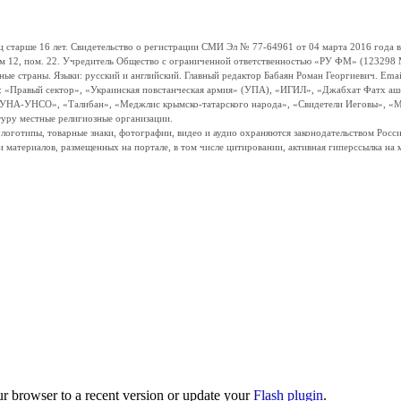
ше 16 лет. Свидетельство о регистрации СМИ Эл № 77-64961 от 04 марта 2016 года вы
ом 12, пом. 22. Учредитель Общество с ограниченной ответственностью «РУ ФМ» (123298 Мо
траны. Языки: русский и английский. Главный редактор Бабаян Роман Георгиевич. Email:
и: «Правый сектор», «Украинская повстанческая армия» (УПА), «ИГИЛ», «Джабхат Фатх а
«УНА-УНСО», «Талибан», «Меджлис крымско-татарского народа», «Свидетели Иеговы», «М
туру местные религиозные организации.
, логотипы, товарные знаки, фотографии, видео и аудио охраняются законодательством Ро
и материалов, размещенных на портале, в том числе цитировании, активная гиперссылка на 
ur browser to a recent version or update your
Flash plugin
.