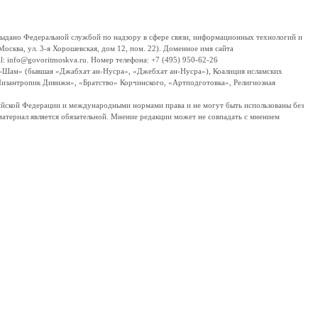
дано Федеральной службой по надзору в сфере связи, информационных технологий и
сква, ул. 3-я Хорошевская, дом 12, пом. 22). Доменное имя сайта
 info@govoritmoskva.ru. Номер телефона: +7 (495) 950-62-26
ш-Шам» (бывшая «Джабхат ан-Нусра», «Джебхат ан-Нусра»), Коалиция исламских
изантропик Дивижн», «Братство» Корчинского, «Артподготовка», Религиозная
ссийской Федерации и международными нормами права и не могут быть использованы без
материал является обязательной. Мнение редакции может не совпадать с мнением