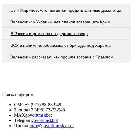
Сын Жириновского пытается продать элитные дома отца
Зеленский: у Украины нет планов возвращать Крым
В России стремительно дорожает сахар
ВСУ в панике перебрасывают бригады под Харьков
Зеленский рассказал, как прошла встреча с Трампом
Связь с эфиром
СМС
+7 (925) 88-88-948
Звонок
+7 (495) 73-73-948
MAX
govoritmskbot
Telegram
govoritmskbot
Письмо
info@govoritmoskva.ru