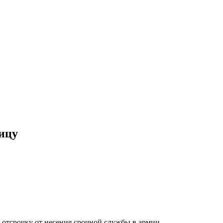
ицу
 отсрочку от несения срочной службы в армии.