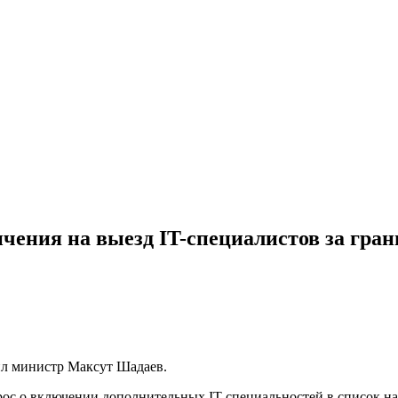
ения на выезд IT-специалистов за гран
вил министр Максут Шадаев.
рос о включении дополнительных IT-специальностей в список на