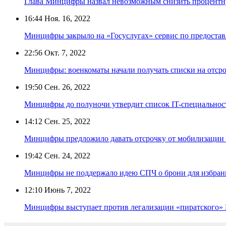
Глава Минцифры назвал невозможным снизить процентну
16:44
Ноя. 16, 2022
Минцифры закрыло на «Госуслугах» сервис по предоста
22:56
Окт. 7, 2022
Минцифры: военкоматы начали получать списки на отсро
19:50
Сен. 26, 2022
Минцифры до полуночи утвердит список IT-специальност
14:12
Сен. 25, 2022
Минцифры предложило давать отсрочку от мобилизации 
19:42
Сен. 24, 2022
Минцифры не поддержало идею СПЧ о брони для избран
12:10
Июнь 7, 2022
Минцифры выступает против легализации «пиратского»