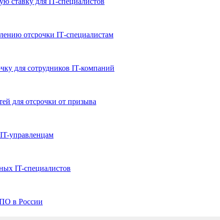
ю ставку для IT-специалистов
влению отсрочки IТ-специалистам
чку для сотрудников IT-компаний
ей для отсрочки от призыва
IT-управленцам
ных IT-специалистов
 ПО в России