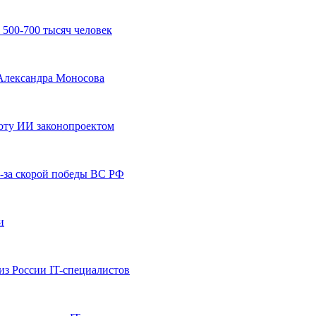
500-700 тысяч человек
 Александра Моносова
оту ИИ законопроектом
-за скорой победы ВС РФ
и
з России IT-специалистов