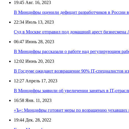
19:45
Авг. 16, 2023
В Минцифры оценили дефицит разработчиков в России в 
22:34
Июль 13, 2023
Суд в Москве отправил под домашний арест бизнесмена
06:47
Июнь 28, 2023
В Минцифры рассказали о работе над регулирующим раб
12:02
Июнь 20, 2023
В Госдуме ожидают возвращение 90% IT-специалистов из
12:27
Апрель 17, 2023
В Минцифры заявили об увеличении занятых в IT-отрасл
16:58
Янв. 11, 2023
«Ъ»: Минцифры готовит меры по возращению уехавших и
19:44
Дек. 28, 2022