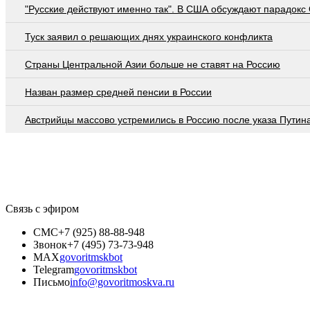
"Русские действуют именно так". В США обсуждают парадокс
Туск заявил о решающих днях украинского конфликта
Страны Центральной Азии больше не ставят на Россию
Назван размер средней пенсии в России
Австрийцы массово устремились в Россию после указа Путин
Связь с эфиром
СМС
+7 (925) 88-88-948
Звонок
+7 (495) 73-73-948
MAX
govoritmskbot
Telegram
govoritmskbot
Письмо
info@govoritmoskva.ru