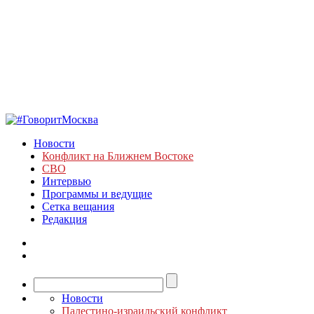
Новости
Конфликт на Ближнем Востоке
СВО
Интервью
Программы и ведущие
Сетка вещания
Редакция
Новости
Палестино-израильский конфликт