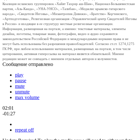
Коалиция исламских группировок «Хайят Тахрир аш-Шам», Национал-Большевистская
партия, «Аль-Каида», «УНА-УНСО», «Талибан», «Меджлис крымско-татарского
народа», «Свидетели Иеговы», «Мизантропик Дивижн», «Братство» Корчинского,
«Артподготовка», Религиозная организация «Управленческий центр Свидетелей Иеговы
в России» и входящие в ее структуру местные религиозные организации.
Информация, размещенная на портале, а именно: текстовые материалы, элементы
дизайна, логотипы, товарные знаки, фотографии, видео и аудио охраняются
законодательством Российской Федерации и международными нормами права и не
могут быть использованы без разрешения правообладателей. Согласно ст.ст. 1274,1275
ГК РФ, при любом использовании материалов, размещенных на портале, в том числе
цитировании, активная гиперссылка на материал является обязательной. Мнение
редакции может не совпадать с мнением отдельных авторов и колумнистов.
Сообщение отправлено
play
pause
mute
unmute
max volume
02:01
-01:27
repeat off