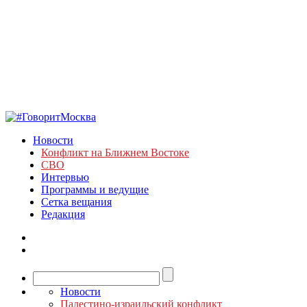
Новости
Конфликт на Ближнем Востоке
СВО
Интервью
Программы и ведущие
Сетка вещания
Редакция
Новости
Палестино-израильский конфликт