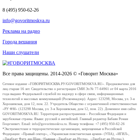
8 (495) 950-62-26
info@govoritmoskva.ru
Реклама на радио
Города вещания
Наши слушатели
Все права защищены. 2014-2026 © «Говорит Москва»
Сетевое издание «ГОВОРИТМОСКВА.РУ/GOVORITMOSKVA.RU». Предназначено для
лиц старше 16 лет. Свидетельство о регистрации СМИ Эл № 77-64961 от 04 марта 2016
года выдано Федеральной службой по надзору в сфере связи, информационных
технологий и массовых коммуникаций (Роскомнадзор). Адрес: 123298, Москва, ул. 3-я
Хорошевская, дом 12, пом. 22. Учредитель Общество с ограниченной ответственностью
«РУ ФМ» (123298 Москва, ул. 3-я Хорошевская, дом 12, пом. 22). Доменное имя сайта
GOVORITMOSKVA.RU. Территория распространения – Российская Федерация и
зарубежные страны. Языки: русский и английский. Главный редактор Бабаян Роман
Георгиевич. Email: info@govoritmoskva.ru. Номер телефона: +7 (495) 950-62-26
*Экстремистские и террористические организации, запрещенные в Российской
Федерации: «Правый сектор», «Украинская повстанческая армия» (УПА), «ИГИЛ»,
«Джабхат Фатх аш-Шам» (бывшая «Джабхат ан-Нусра», «Джебхат ан-Нусра»),