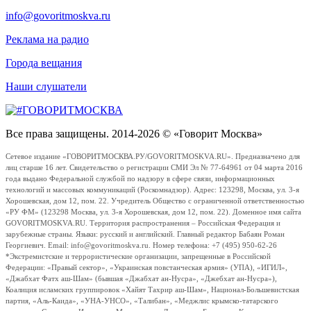
info@govoritmoskva.ru
Реклама на радио
Города вещания
Наши слушатели
Все права защищены. 2014-2026 © «Говорит Москва»
Сетевое издание «ГОВОРИТМОСКВА.РУ/GOVORITMOSKVA.RU». Предназначено для
лиц старше 16 лет. Свидетельство о регистрации СМИ Эл № 77-64961 от 04 марта 2016
года выдано Федеральной службой по надзору в сфере связи, информационных
технологий и массовых коммуникаций (Роскомнадзор). Адрес: 123298, Москва, ул. 3-я
Хорошевская, дом 12, пом. 22. Учредитель Общество с ограниченной ответственностью
«РУ ФМ» (123298 Москва, ул. 3-я Хорошевская, дом 12, пом. 22). Доменное имя сайта
GOVORITMOSKVA.RU. Территория распространения – Российская Федерация и
зарубежные страны. Языки: русский и английский. Главный редактор Бабаян Роман
Георгиевич. Email: info@govoritmoskva.ru. Номер телефона: +7 (495) 950-62-26
*Экстремистские и террористические организации, запрещенные в Российской
Федерации: «Правый сектор», «Украинская повстанческая армия» (УПА), «ИГИЛ»,
«Джабхат Фатх аш-Шам» (бывшая «Джабхат ан-Нусра», «Джебхат ан-Нусра»),
Коалиция исламских группировок «Хайят Тахрир аш-Шам», Национал-Большевистская
партия, «Аль-Каида», «УНА-УНСО», «Талибан», «Меджлис крымско-татарского