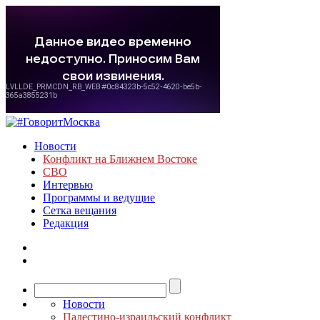
Новости
Конфликт на Ближнем Востоке
СВО
Интервью
Программы и ведущие
Сетка вещания
Редакция
Новости
Палестино-израильский конфликт