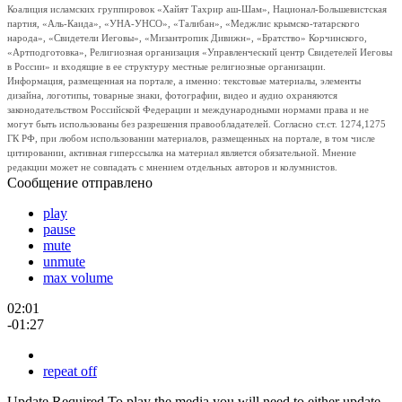
Коалиция исламских группировок «Хайят Тахрир аш-Шам», Национал-Большевистская
партия, «Аль-Каида», «УНА-УНСО», «Талибан», «Меджлис крымско-татарского
народа», «Свидетели Иеговы», «Мизантропик Дивижн», «Братство» Корчинского,
«Артподготовка», Религиозная организация «Управленческий центр Свидетелей Иеговы
в России» и входящие в ее структуру местные религиозные организации.
Информация, размещенная на портале, а именно: текстовые материалы, элементы
дизайна, логотипы, товарные знаки, фотографии, видео и аудио охраняются
законодательством Российской Федерации и международными нормами права и не
могут быть использованы без разрешения правообладателей. Согласно ст.ст. 1274,1275
ГК РФ, при любом использовании материалов, размещенных на портале, в том числе
цитировании, активная гиперссылка на материал является обязательной. Мнение
редакции может не совпадать с мнением отдельных авторов и колумнистов.
Сообщение отправлено
play
pause
mute
unmute
max volume
02:01
-01:27
repeat off
Update Required
To play the media you will need to either update