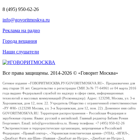
8 (495) 950-62-26
info@govoritmoskva.ru
Реклама на радио
Города вещания
Наши слушатели
Все права защищены. 2014-2026 © «Говорит Москва»
Сетевое издание «ГОВОРИТМОСКВА.РУ/GOVORITMOSKVA.RU». Предназначено для
лиц старше 16 лет. Свидетельство о регистрации СМИ Эл № 77-64961 от 04 марта 2016
года выдано Федеральной службой по надзору в сфере связи, информационных
технологий и массовых коммуникаций (Роскомнадзор). Адрес: 123298, Москва, ул. 3-я
Хорошевская, дом 12, пом. 22. Учредитель Общество с ограниченной ответственностью
«РУ ФМ» (123298 Москва, ул. 3-я Хорошевская, дом 12, пом. 22). Доменное имя сайта
GOVORITMOSKVA.RU. Территория распространения – Российская Федерация и
зарубежные страны. Языки: русский и английский. Главный редактор Бабаян Роман
Георгиевич. Email: info@govoritmoskva.ru. Номер телефона: +7 (495) 950-62-26
*Экстремистские и террористические организации, запрещенные в Российской
Федерации: «Правый сектор», «Украинская повстанческая армия» (УПА), «ИГИЛ»,
«Джабхат Фатх аш-Шам» (бывшая «Джабхат ан-Нусра», «Джебхат ан-Нусра»),