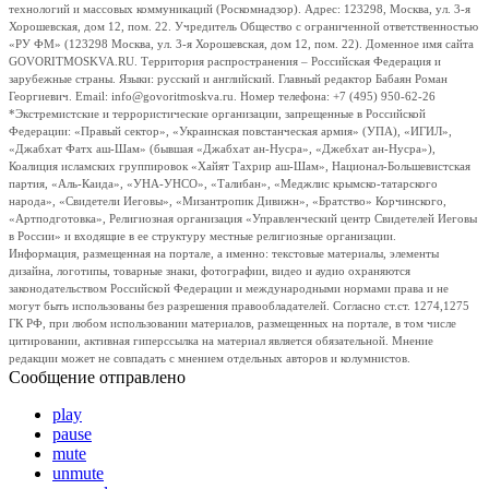
технологий и массовых коммуникаций (Роскомнадзор). Адрес: 123298, Москва, ул. 3-я
Хорошевская, дом 12, пом. 22. Учредитель Общество с ограниченной ответственностью
«РУ ФМ» (123298 Москва, ул. 3-я Хорошевская, дом 12, пом. 22). Доменное имя сайта
GOVORITMOSKVA.RU. Территория распространения – Российская Федерация и
зарубежные страны. Языки: русский и английский. Главный редактор Бабаян Роман
Георгиевич. Email: info@govoritmoskva.ru. Номер телефона: +7 (495) 950-62-26
*Экстремистские и террористические организации, запрещенные в Российской
Федерации: «Правый сектор», «Украинская повстанческая армия» (УПА), «ИГИЛ»,
«Джабхат Фатх аш-Шам» (бывшая «Джабхат ан-Нусра», «Джебхат ан-Нусра»),
Коалиция исламских группировок «Хайят Тахрир аш-Шам», Национал-Большевистская
партия, «Аль-Каида», «УНА-УНСО», «Талибан», «Меджлис крымско-татарского
народа», «Свидетели Иеговы», «Мизантропик Дивижн», «Братство» Корчинского,
«Артподготовка», Религиозная организация «Управленческий центр Свидетелей Иеговы
в России» и входящие в ее структуру местные религиозные организации.
Информация, размещенная на портале, а именно: текстовые материалы, элементы
дизайна, логотипы, товарные знаки, фотографии, видео и аудио охраняются
законодательством Российской Федерации и международными нормами права и не
могут быть использованы без разрешения правообладателей. Согласно ст.ст. 1274,1275
ГК РФ, при любом использовании материалов, размещенных на портале, в том числе
цитировании, активная гиперссылка на материал является обязательной. Мнение
редакции может не совпадать с мнением отдельных авторов и колумнистов.
Сообщение отправлено
play
pause
mute
unmute