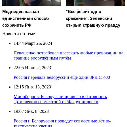
Медведев назвал
"Все решит одно
единственный способ
сражение". Зеленский
сохранить РФ
открыл страшную правду
Новости по теме
14:44
Март 26, 2024
Лукашенко потребовал пресекать любые провокации на
границе вооружённым путём
22:05
Июнь 2, 2023
Россия передала Белоруссии ещё один ЗРК С-400
12:15
Янв. 13, 2023
Минобороны Белоруссии привело в готовность
артиллерию совместной с РФ группировки
19:07
Янв. 8, 2023
Россия и Белоруссия проведут совместные лётно-
тактические учения