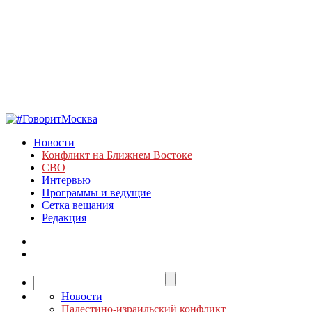
Новости
Конфликт на Ближнем Востоке
СВО
Интервью
Программы и ведущие
Сетка вещания
Редакция
Новости
Палестино-израильский конфликт