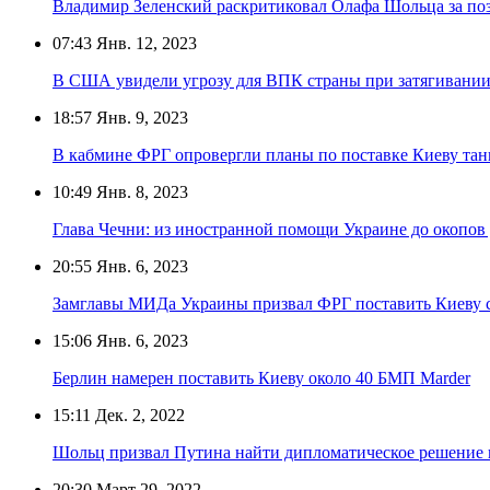
Владимир Зеленский раскритиковал Олафа Шольца за по
07:43
Янв. 12, 2023
В США увидели угрозу для ВПК страны при затягивании
18:57
Янв. 9, 2023
В кабмине ФРГ опровергли планы по поставке Киеву танк
10:49
Янв. 8, 2023
Глава Чечни: из иностранной помощи Украине до окопов 
20:55
Янв. 6, 2023
Замглавы МИДа Украины призвал ФРГ поставить Киеву с
15:06
Янв. 6, 2023
Берлин намерен поставить Киеву около 40 БМП Marder
15:11
Дек. 2, 2022
Шольц призвал Путина найти дипломатическое решение 
20:30
Март 29, 2022