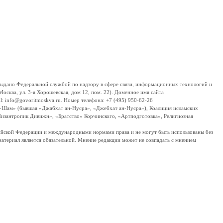
дано Федеральной службой по надзору в сфере связи, информационных технологий и
сква, ул. 3-я Хорошевская, дом 12, пом. 22). Доменное имя сайта
 info@govoritmoskva.ru. Номер телефона: +7 (495) 950-62-26
ш-Шам» (бывшая «Джабхат ан-Нусра», «Джебхат ан-Нусра»), Коалиция исламских
изантропик Дивижн», «Братство» Корчинского, «Артподготовка», Религиозная
ссийской Федерации и международными нормами права и не могут быть использованы без
материал является обязательной. Мнение редакции может не совпадать с мнением