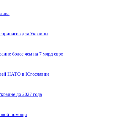
плива
оеприпасов для Украины
ине более чем на 7 млрд евро
цией НАТО в Югославии
краине до 2027 года
совой помощи