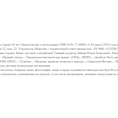
ше 16 лет. Свидетельство о регистрации СМИ Эл № 77-64961 от 04 марта 2016 года вы
ом 12, пом. 22. Учредитель Общество с ограниченной ответственностью «РУ ФМ» (123298 Мо
траны. Языки: русский и английский. Главный редактор Бабаян Роман Георгиевич. Email:
и: «Правый сектор», «Украинская повстанческая армия» (УПА), «ИГИЛ», «Джабхат Фатх а
«УНА-УНСО», «Талибан», «Меджлис крымско-татарского народа», «Свидетели Иеговы», «М
туру местные религиозные организации.
, логотипы, товарные знаки, фотографии, видео и аудио охраняются законодательством Ро
и материалов, размещенных на портале, в том числе цитировании, активная гиперссылка на 