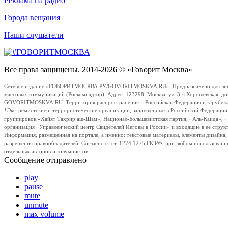
Реклама на радио
Города вещания
Наши слушатели
Все права защищены. 2014-2026 © «Говорит Москва»
Сетевое издание «ГОВОРИТМОСКВА.РУ/GOVORITMOSKVA.RU». Предназначено для лиц стар
массовых коммуникаций (Роскомнадзор). Адрес: 123298, Москва, ул. 3-я Хорошевская, д
GOVORITMOSKVA.RU. Территория распространения – Российская Федерация и зарубежные с
*Экстремистские и террористические организации, запрещенные в Российской Федераци
группировок «Хайят Тахрир аш-Шам», Национал-Большевистская партия, «Аль-Каида», 
организация «Управленческий центр Свидетелей Иеговы в России» и входящие в ее струк
Информация, размещенная на портале, а именно: текстовые материалы, элементы дизайна
разрешения правообладателей. Согласно ст.ст. 1274,1275 ГК РФ, при любом использовани
отдельных авторов и колумнистов.
Сообщение отправлено
play
pause
mute
unmute
max volume