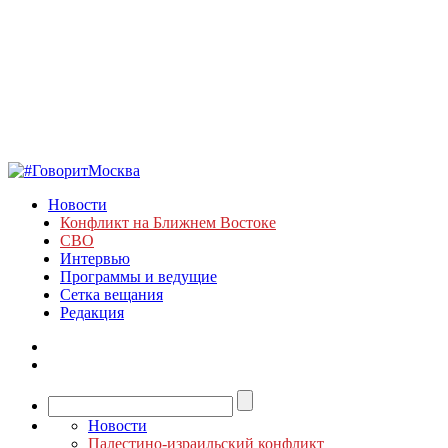
Новости
Конфликт на Ближнем Востоке
СВО
Интервью
Программы и ведущие
Сетка вещания
Редакция
Новости
Палестино-израильский конфликт