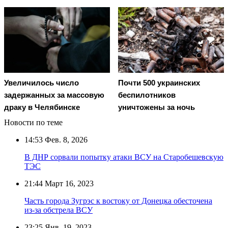
Увеличилось число
Почти 500 украинских
задержанных за массовую
беспилотников
драку в Челябинске
уничтожены за ночь
Новости по теме
14:53
Фев. 8, 2026
В ДНР сорвали попытку атаки ВСУ на Старобешевскую
ТЭС
21:44
Март 16, 2023
Часть города Зугрэс к востоку от Донецка обесточена
из-за обстрела ВСУ
23:25
Янв. 19, 2023