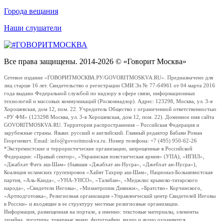
Города вещания
Наши слушатели
Все права защищены. 2014-2026 © «Говорит Москва»
Сетевое издание «ГОВОРИТМОСКВА.РУ/GOVORITMOSKVA.RU». Предназначено для
лиц старше 16 лет. Свидетельство о регистрации СМИ Эл № 77-64961 от 04 марта 2016
года выдано Федеральной службой по надзору в сфере связи, информационных
технологий и массовых коммуникаций (Роскомнадзор). Адрес: 123298, Москва, ул. 3-я
Хорошевская, дом 12, пом. 22. Учредитель Общество с ограниченной ответственностью
«РУ ФМ» (123298 Москва, ул. 3-я Хорошевская, дом 12, пом. 22). Доменное имя сайта
GOVORITMOSKVA.RU. Территория распространения – Российская Федерация и
зарубежные страны. Языки: русский и английский. Главный редактор Бабаян Роман
Георгиевич. Email: info@govoritmoskva.ru. Номер телефона: +7 (495) 950-62-26
*Экстремистские и террористические организации, запрещенные в Российской
Федерации: «Правый сектор», «Украинская повстанческая армия» (УПА), «ИГИЛ»,
«Джабхат Фатх аш-Шам» (бывшая «Джабхат ан-Нусра», «Джебхат ан-Нусра»),
Коалиция исламских группировок «Хайят Тахрир аш-Шам», Национал-Большевистская
партия, «Аль-Каида», «УНА-УНСО», «Талибан», «Меджлис крымско-татарского
народа», «Свидетели Иеговы», «Мизантропик Дивижн», «Братство» Корчинского,
«Артподготовка», Религиозная организация «Управленческий центр Свидетелей Иеговы
в России» и входящие в ее структуру местные религиозные организации.
Информация, размещенная на портале, а именно: текстовые материалы, элементы
дизайна, логотипы, товарные знаки, фотографии, видео и аудио охраняются