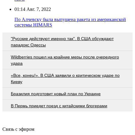
01:14
Авг. 7, 2022
По Алчевску была выпущена ракета из американской
системы HIMARS
"Русские действуют именно так". В США обсуждают
парадокс Одессы
Wildberries пошел на крайние меры после очередного
удара
«Все, конец!». В США заявили о критическом ударе по
Киеву
Бразилия подготовит новый план по Украине
В Пермь приедет поезд с китайскими блогерами
Связь с эфиром