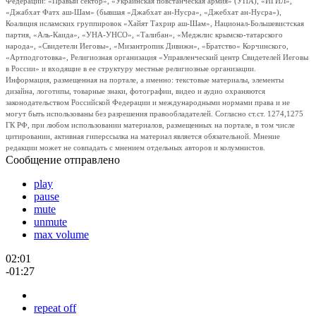
Федерации: «Правый сектор», «Украинская повстанческая армия» (УПА), «ИГИЛ»,
«Джабхат Фатх аш-Шам» (бывшая «Джабхат ан-Нусра», «Джебхат ан-Нусра»),
Коалиция исламских группировок «Хайят Тахрир аш-Шам», Национал-Большевистская
партия, «Аль-Каида», «УНА-УНСО», «Талибан», «Меджлис крымско-татарского
народа», «Свидетели Иеговы», «Мизантропик Дивижн», «Братство» Корчинского,
«Артподготовка», Религиозная организация «Управленческий центр Свидетелей Иеговы
в России» и входящие в ее структуру местные религиозные организации.
Информация, размещенная на портале, а именно: текстовые материалы, элементы
дизайна, логотипы, товарные знаки, фотографии, видео и аудио охраняются
законодательством Российской Федерации и международными нормами права и не
могут быть использованы без разрешения правообладателей. Согласно ст.ст. 1274,1275
ГК РФ, при любом использовании материалов, размещенных на портале, в том числе
цитировании, активная гиперссылка на материал является обязательной. Мнение
редакции может не совпадать с мнением отдельных авторов и колумнистов.
Сообщение отправлено
play
pause
mute
unmute
max volume
02:01
-01:27
repeat off