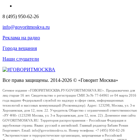
8 (495) 950-62-26
info@govoritmoskva.ru
Реклама на радио
Города вещания
Наши слушатели
Все права защищены. 2014-2026 © «Говорит Москва»
Сетевое издание «ГОВОРИТМОСКВА.РУ/GOVORITMOSKVA.RU». Предназначено для
лиц старше 16 лет. Свидетельство о регистрации СМИ Эл № 77-64961 от 04 марта 2016
года выдано Федеральной службой по надзору в сфере связи, информационных
технологий и массовых коммуникаций (Роскомнадзор). Адрес: 123298, Москва, ул. 3-я
Хорошевская, дом 12, пом. 22. Учредитель Общество с ограниченной ответственностью
«РУ ФМ» (123298 Москва, ул. 3-я Хорошевская, дом 12, пом. 22). Доменное имя сайта
GOVORITMOSKVA.RU. Территория распространения – Российская Федерация и
зарубежные страны. Языки: русский и английский. Главный редактор Бабаян Роман
Георгиевич. Email: info@govoritmoskva.ru. Номер телефона: +7 (495) 950-62-26
*Экстремистские и террористические организации, запрещенные в Российской