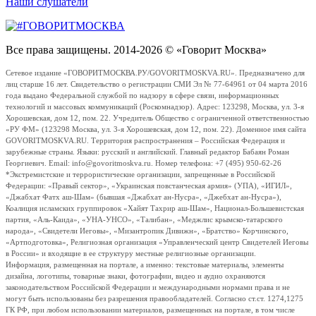
Наши слушатели
Все права защищены. 2014-2026 © «Говорит Москва»
Сетевое издание «ГОВОРИТМОСКВА.РУ/GOVORITMOSKVA.RU». Предназначено для
лиц старше 16 лет. Свидетельство о регистрации СМИ Эл № 77-64961 от 04 марта 2016
года выдано Федеральной службой по надзору в сфере связи, информационных
технологий и массовых коммуникаций (Роскомнадзор). Адрес: 123298, Москва, ул. 3-я
Хорошевская, дом 12, пом. 22. Учредитель Общество с ограниченной ответственностью
«РУ ФМ» (123298 Москва, ул. 3-я Хорошевская, дом 12, пом. 22). Доменное имя сайта
GOVORITMOSKVA.RU. Территория распространения – Российская Федерация и
зарубежные страны. Языки: русский и английский. Главный редактор Бабаян Роман
Георгиевич. Email: info@govoritmoskva.ru. Номер телефона: +7 (495) 950-62-26
*Экстремистские и террористические организации, запрещенные в Российской
Федерации: «Правый сектор», «Украинская повстанческая армия» (УПА), «ИГИЛ»,
«Джабхат Фатх аш-Шам» (бывшая «Джабхат ан-Нусра», «Джебхат ан-Нусра»),
Коалиция исламских группировок «Хайят Тахрир аш-Шам», Национал-Большевистская
партия, «Аль-Каида», «УНА-УНСО», «Талибан», «Меджлис крымско-татарского
народа», «Свидетели Иеговы», «Мизантропик Дивижн», «Братство» Корчинского,
«Артподготовка», Религиозная организация «Управленческий центр Свидетелей Иеговы
в России» и входящие в ее структуру местные религиозные организации.
Информация, размещенная на портале, а именно: текстовые материалы, элементы
дизайна, логотипы, товарные знаки, фотографии, видео и аудио охраняются
законодательством Российской Федерации и международными нормами права и не
могут быть использованы без разрешения правообладателей. Согласно ст.ст. 1274,1275
ГК РФ, при любом использовании материалов, размещенных на портале, в том числе