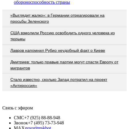
обороноспособность страны
«Выглядит жалко»: в Германии отреагировали на
просьбы Зеленского
США взмолили Россию освободить одного человека из
тюрьмы
Лавров напомнил Рубио неудобный факт о Киеве
Дмитриев: только правые партии могут спасти Европу от
мигрантов
Стало известно, сколько Запад потратил на проект
«Антироссия»
Связь с эфиром
СМС
+7 (925) 88-88-948
Звонок
+7 (495) 73-73-948
MAX
govoritmskbot