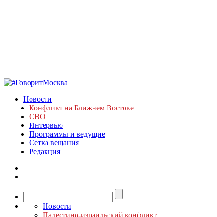
Новости
Конфликт на Ближнем Востоке
СВО
Интервью
Программы и ведущие
Сетка вещания
Редакция
Новости
Палестино-израильский конфликт