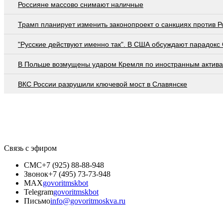
Россияне массово снимают наличные
Трамп планирует изменить законопроект о санкциях против Р
"Русские действуют именно так". В США обсуждают парадокс
В Польше возмущены ударом Кремля по иностранным актив
ВКС России разрушили ключевой мост в Славянске
Связь с эфиром
СМС
+7 (925) 88-88-948
Звонок
+7 (495) 73-73-948
MAX
govoritmskbot
Telegram
govoritmskbot
Письмо
info@govoritmoskva.ru