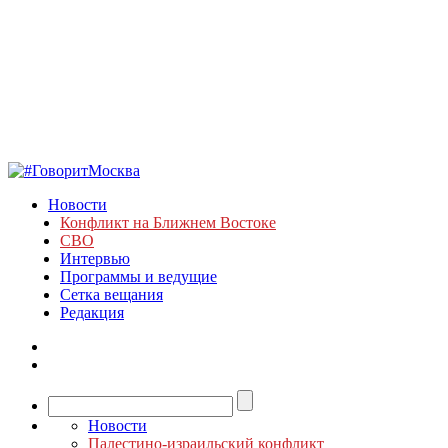
Новости
Конфликт на Ближнем Востоке
СВО
Интервью
Программы и ведущие
Сетка вещания
Редакция
Новости
Палестино-израильский конфликт