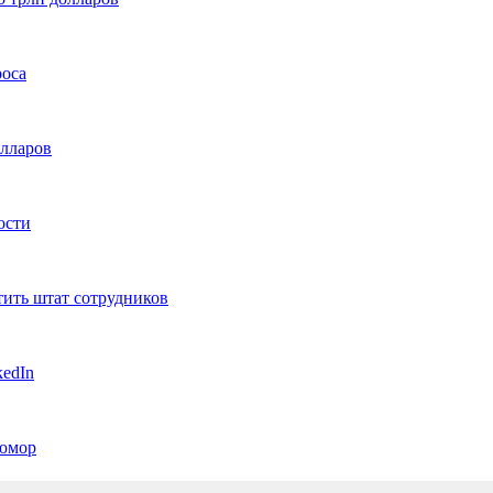
роса
олларов
ости
тить штат сотрудников
kedIn
 юмор