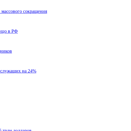
х массового сокращения
лицо в РФ
дников
осслужащих на 24%
5 трлн долларов