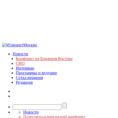
Новости
Конфликт на Ближнем Востоке
СВО
Интервью
Программы и ведущие
Сетка вещания
Редакция
Новости
Палестино-израильский конфликт