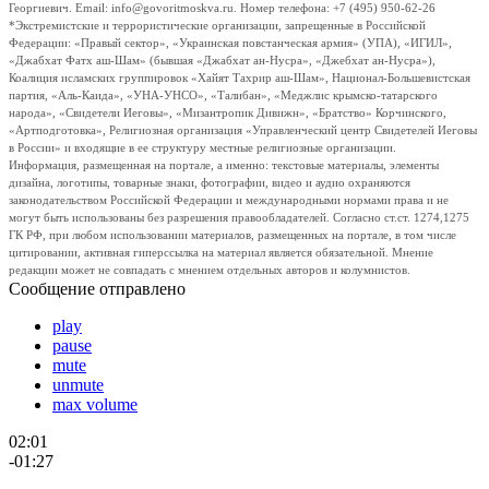
Георгиевич. Email: info@govoritmoskva.ru. Номер телефона: +7 (495) 950-62-26
*Экстремистские и террористические организации, запрещенные в Российской
Федерации: «Правый сектор», «Украинская повстанческая армия» (УПА), «ИГИЛ»,
«Джабхат Фатх аш-Шам» (бывшая «Джабхат ан-Нусра», «Джебхат ан-Нусра»),
Коалиция исламских группировок «Хайят Тахрир аш-Шам», Национал-Большевистская
партия, «Аль-Каида», «УНА-УНСО», «Талибан», «Меджлис крымско-татарского
народа», «Свидетели Иеговы», «Мизантропик Дивижн», «Братство» Корчинского,
«Артподготовка», Религиозная организация «Управленческий центр Свидетелей Иеговы
в России» и входящие в ее структуру местные религиозные организации.
Информация, размещенная на портале, а именно: текстовые материалы, элементы
дизайна, логотипы, товарные знаки, фотографии, видео и аудио охраняются
законодательством Российской Федерации и международными нормами права и не
могут быть использованы без разрешения правообладателей. Согласно ст.ст. 1274,1275
ГК РФ, при любом использовании материалов, размещенных на портале, в том числе
цитировании, активная гиперссылка на материал является обязательной. Мнение
редакции может не совпадать с мнением отдельных авторов и колумнистов.
Сообщение отправлено
play
pause
mute
unmute
max volume
02:01
-01:27